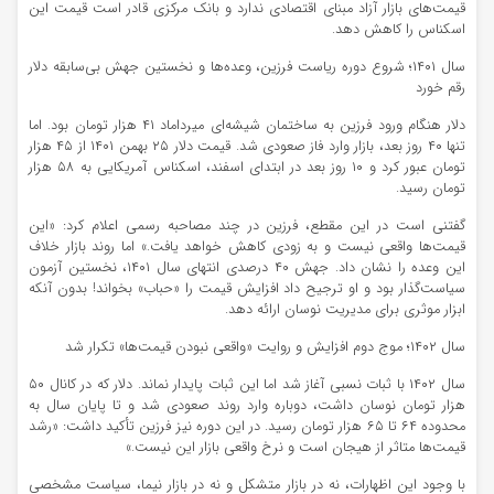
قیمت‌های بازار آزاد مبنای اقتصادی ندارد و بانک مرکزی قادر است قیمت این
اسکناس را کاهش دهد.
سال ۱۴۰۱؛ شروع دوره ریاست فرزین، وعده‌ها و نخستین جهش بی‌سابقه دلار
رقم خورد
دلار هنگام ورود فرزین به ساختمان شیشه‌ای میرداماد ۴۱ هزار تومان بود. اما
تنها ۴۰ روز بعد، بازار وارد فاز صعودی شد. قیمت دلار ۲۵ بهمن ۱۴۰۱ از ۴۵ هزار
تومان عبور کرد و ۱۰ روز بعد در ابتدای اسفند، اسکناس آمریکایی به ۵۸ هزار
تومان رسید.
گفتنی است در این مقطع، فرزین در چند مصاحبه رسمی اعلام کرد: «این
قیمت‌ها واقعی نیست و به ‌زودی کاهش خواهد یافت.» اما روند بازار خلاف
این وعده را نشان داد. جهش ۴۰ درصدی انتهای سال ۱۴۰۱، نخستین آزمون
سیاست‌گذار بود و او ترجیح داد افزایش قیمت را «حباب» بخواند! بدون آنکه
ابزار موثری برای مدیریت نوسان ارائه دهد.
سال ۱۴۰۲؛ موج دوم افزایش و روایت «واقعی نبودن قیمت‌ها» تکرار شد
سال ۱۴۰۲ با ثبات نسبی آغاز شد اما این ثبات پایدار نماند. دلار که در کانال ۵۰
هزار تومان نوسان داشت، دوباره وارد روند صعودی شد و تا پایان سال به
محدوده ۶۴ تا ۶۵ هزار تومان رسید. در این دوره نیز فرزین تأکید داشت: «رشد
قیمت‌ها متاثر از هیجان است و نرخ واقعی بازار این نیست.»
با وجود این اظهارات، نه در بازار متشکل و نه در بازار نیما، سیاست مشخصی