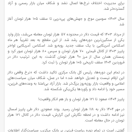
برای مدیریت اختلاف نرخ‌ها اعمال نشد و شکاف میان بازار رسمی و آزاد
گسترده‌تر شد.
سال ۱۴۰۳؛ سومین موج و جهش‌های پی‌درپی تا سقف ۱۰۵ هزار تومان آغاز
شد
از مرداد ۱۴۰۳ که قیمت دلار در محدوده ۵۷ هزار تومان معامله می‌شد، بازار وارد
یکی از سنگین‌ترین دوره‌های رشد شد. از این مقطع به بعد تقریباً هر ماه
اسکناس آمریکایی با یک سقف جدید روبه‌رو شد. اسکناس آمریکایی اواخر
پاییز ۱۴۰۳ از کانال قیمتی ۷۰ هزار تومان و سپس ۸۰ هزار تومان عبور کرد و
زمستان همان سال از مرز ۹۰ هزار تومان گذشت. به این ترتیب دلار در
فروردین ۱۴۰۴ سقف تاریخی ۱۰۵ هزار تومان را ثبت کرد.
در تمام این دوره‌ها، رئیس‌ کل بانک مرکزی تاکید داشت که «نرخ واقعی دلار
این ارقام نیست و تعدیل خواهد شد.» اما در عمل، شکاف میان سیاست‌های
اعلامی و واقعیت بازار روزبه‌روز بزرگ‌تر شد. بازار آزاد بی‌اعتنا به وعده‌های فرزین،
مسیر خود را ادامه داد و رکوردها یکی‌یکی شکسته شد.
پاییز ۱۴۰۴؛ صعود تا ۱۲۱ هزار تومان و باز هم انکار واقعیت!
در مهر ۱۴۰۴ دلار به ۱۱۸ هزار تومان رسید. روند صعودی دلار طی پاییز امسال
نیز ادامه داشت و در لحظه نگارش این گزارش، قیمت دلار در کانال ۱۲۱ هزار
تومان در حال معامله است.
گفتنی است در تمام دوره ریاست فرزین بر بانک مرکزی، سیاست‌گذار اطلاعات