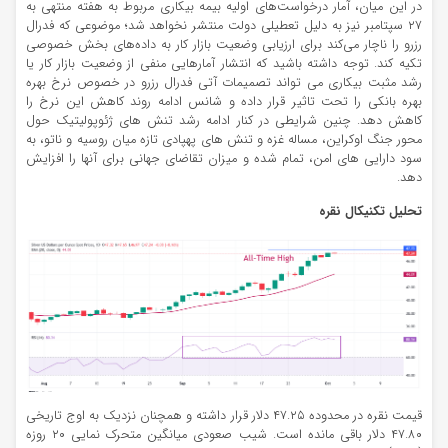
در این میان، آمار درخواست‌های اولیه بیمه بیکاری مربوط به هفته منتهی به
۲۷ سپتامبر نیز به دلیل تعطیلی دولت منتشر نخواهد شد؛ موضوعی که فدرال
رزرو را ناچار می‌کند برای ارزیابی وضعیت بازار کار به داده‌های بخش خصوصی
تکیه کند. توجه داشته باشید که انتشار آمارهایی منفی از وضعیت بازار کار یا
رشد مثبت بیکاری می تواند تصمیمات آتی فدرال رزرو در خصوص نرخ بهره
بهره بانکی را تحت تاثیر قرار داده و شانس ادامه روند کاهش این نرخ را
کاهش دهد. چنین شرایطی در کنار ادامه رشد تنش های ژئوپولیتیک حول
محور جنگ اوکراین، مساله غزه و تنش های پهپادی تازه میان روسیه و ناتو، به
سود دارایی های امن، تمام شده و میزان تقاضای جهانی برای آنها را افزایش
دهد.
تحلیل تکنیکال نقره
قیمت نقره در محدوده ۴۷.۲۵ دلار قرار داشته و همچنان نزدیک به اوج تاریخی
۴۷.۸۰ دلار باقی مانده است. شیب صعودی میانگین متحرک نمایی ۲۰ روزه