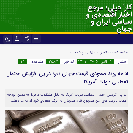
کارا دیلی؛ مرجع
اخبار اقتصادی و
سیاسی ایران و
جهان
نام کاربری یا نشانی ایمیل
اینستاگرام
تلگرام
صفحه نخست
تجارت، بازرگانی و خدمات
انتشار :
2 - اکتبر - 2025 - 23:17
کد خبر :
135861
مشاهده :
132
سروش
ایتا
ادامه روند صعودی قیمت جهانی نقره در پی افزایش احتمال
رمز عبور
آپارات
اپلیکیشن
تعطیلی دولت آمریکا
در پی افزایش احتمال تعطیلی دولت آمریکا به دلیل مشکلات مربوط به تامین بودجه،
لطفا پاسخ را به عدد انگلیسی وارد کنید:
قیمت دارایی های امن همچون نقره همچنان به روند صعودی خود ادامه می‌دهند.
11 − هفت =
مرا به خاطر بسپار