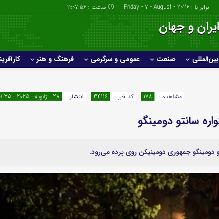
برابر با : Friday - 7 - August - 2026
ساعت :
11:07:57
یران و جهان
بین‌المللی
صنعت
عمومی و سرگرمی
فرهنگ و هنر
کارآفرین
بانک و بیمه
ارزدیجیتال
طلا و ارز
بورس و فارکس
مشاهده :
178
کد خبر :
34116
انتشار :
28 - ژانویه - 2025 - 01:35
ره سانتو دومینگو
فرهنگ و هنر
کارآفرینی و ب
و دومینگو جمهوری دومینیکن روی پرده می‌رود.
مدارس و دانشگاه
کشاورزی، دامپ