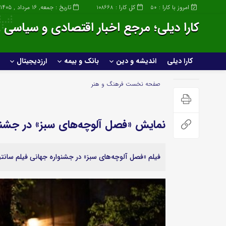
امروز با کارا :
کل کارا :
تاریخ : جمعه, ۱۶ مرداد , ۱۴۰۵
108668
50
کارا دیلی؛ مرجع اخبار اقتصادی و سیاسی ا
کارا دیلی
اندیشه و دین
بانک و بیمه
ارزدیجیتال
کارا دیلی
اندیشه و دین
صفحه نخست
فرهنگ و هنر
خانواده و سبک زندگی
نمایش «فصل آلوچه‌های سبز» در جشنوا
صنعت
عمومی و سرگرمی
فیلم «فصل آلوچه‌های سبز» در جشنواره جهانی فیلم سانت
ساختمان و املاک
پزشکی و زیبایی
صنعت خودروسازی
علمی و تکنولوژی
خودرو و حمل و نقل
ورزشی
گردشگری و مهاجرت