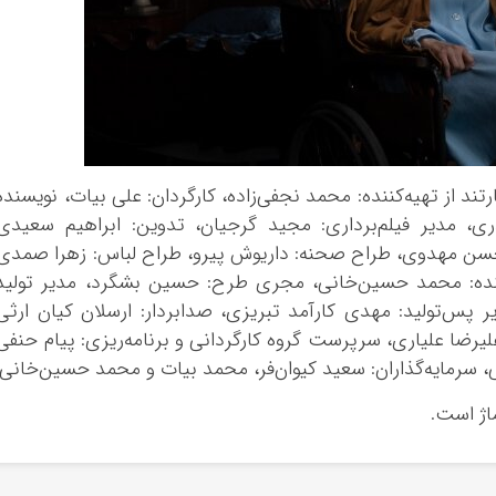
ند از تهیه‌کننده: محمد نجفی‌زاده، کارگردان: علی بیات، نویسنده
دری، مدیر فیلم‌برداری: مجید گرجیان، تدوین: ابراهیم سعیدی
سن مهدوی، طراح صحنه: داریوش پیرو، طراح لباس: زهرا صمدی
نده: محمد حسین‌خانی، مجری طرح: حسین بشگرد، مدیر تولید
پس‌تولید: مهدی کارآمد تبریزی، صدابردار: ارسلان کیان ارثی
رضا علیاری، سرپرست گروه کارگردانی و برنامه‌ریزی: پیام حنفی
بی، سرمایه‌گذاران: سعید کیوان‌فر، محمد بیات و محمد حسین‌خانی.
اژ است.