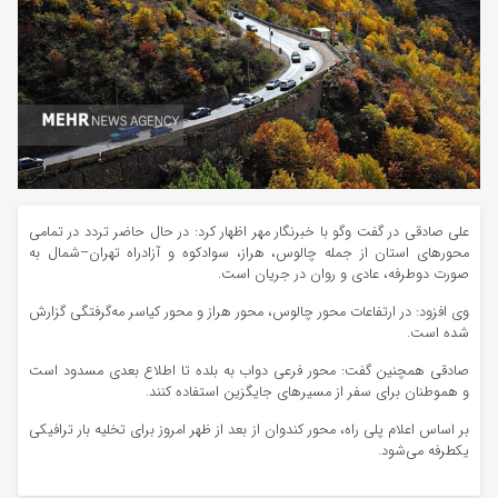
علی صادقی در گفت
وگو
با خبرنگار مهر اظهار کرد: در حال حاضر تردد در تمامی
محورهای استان از جمله چالوس، هراز، سوادکوه و آزادراه
تهران–شمال
به
صورت دوطرفه، عادی و روان در جریان است.
وی افزود: در ارتفاعات محور چالوس، محور هراز و محور کیاسر مه‌گرفتگی گزارش
شده است.
صادقی همچنین گفت: محور فرعی
دواب
به
بلده
تا اطلاع بعدی مسدود است
و هموطنان برای سفر از مسیرهای جایگزین استفاده کنند.
بر اساس اعلام پلی راه، محور کندوان از بعد از ظهر امروز برای تخلیه بار ترافیکی
یکطرفه می‌شود.