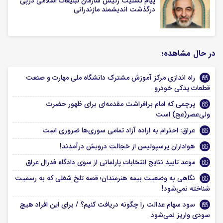
پیام تسلیت رئیس سازمان تبلیغات اسلامی درپی
درگذشت اندیشمند مازندرانی
در حال مشاهده؛
راه اندازی مرکز آموزش مشترک دانشگاه ملی مهارت و صنعت
قطعات یدکی خودرو
پرچمی که امام برافراشت مقدمه‌ای برای ظهور حضرت
ولی‌عصر(عج) است
عراق: احترام به اراده آزاد تمامی سوری‌ها ضروری است
هواداران پرسپولیس از خجالت درویش درآمدند!
موعد تایید نتایج انتخابات پارلمانی از سوی دادگاه فدرال عراق
نگاهی به وضعیت بیمه هنرمندان؛ قصه تلخ شغلی که به رسمیت
شناخته نمی‌شود!
سود سهام عدالت را چگونه دریافت کنیم؟ / برای این افراد هیچ
سودی واریز نمی‌شود