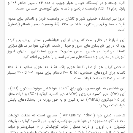
افراد جامعه و در ایستگاه خیابان هزار جریب با عدد ۱۲۴، میرزا طاهر ۱۲۶ و
پارک زمزم ۱۴۱ AQI وضعیت نارنجی و ناسالم برای گروه‌های حساس است.
امروز نیز ایستگاه خمینی شهر و کاشان در وضعیت قرمز و ناسالم برای عموم
افراد جامعه و قهجاورستان با شاخص ۲۳۰ AQI وضعیت بسیار ناسالم (بنفش)
است.
این شرایط در حالی است که پیش از این هواشناسی استان پیش‌بینی کرده
بود که در پی ناپایداری‌های امروز و فردا از شدت آلودگی هوا در مناطق مرکزی
کاسته می‌شود. بر همین اساس مدیریت بحران استانداری اصفهان امروز
آموزش در مدارس و دانشگاه‌های سراسر استان را حضوری اعلام کرد.
شاخص کیفی هوا از صفر تا ۵۰ هوای پاک، ۵۱ تا ۱۰۰ هوای سالم، ۱۰۱ تا ۱۵۰
ناسالم برای گروه‌های حساس، ۱۵۱ تا ۲۰۰ ناسالم برای عموم، ۲۰۱ تا ۳۰۰ بسیار
ناسالم و ۳۰۱ تا ۵۰۰ خطرناک است.
این شاخص به طور معمول برای پنج آلاینده هوا شامل مونوکسیدکربن (CO) ،
اُزن (O۳)، دی اکسید نیتروژن (NO۲)، دی اکسید گوگرد (SO۲) و ذرات معلق
زیر ۲.۵ میکرون (PM۲.۵) اندازه گیری و به طور روزانه در ایستگاه‌های پایش
هوا، ثبت می‌شود.
شاخص کیفی هوا ( Air Quality Index ) معیاری است که غلظت ترکیبات
مختلف آلاینده موجود در هوا نظیر مونوکسید کربن، دی اکسید گوگرد، ترکیبات
نیتروژن دار، اوزون و ذرات معلق ( ذرات کوچک‌تر از ۱۰ میکرومتر و ذرات
کوچک‌تر از ۲.۵ میکرومتر) را که دارای حدود مجاز متفاوت با واحدهای مختلف