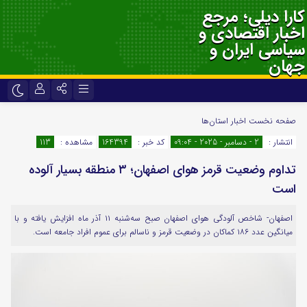
کارا دیلی؛ مرجع
اخبار اقتصادی و
سیاسی ایران و
جهان
نام کاربری یا نشانی ایمیل
اینستاگرام
تلگرام
صفحه نخست
اخبار استان‌ها
انتشار :
2 - دسامبر - 2025 - 09:04
کد خبر :
164394
مشاهده :
113
سروش
ایتا
تداوم وضعیت قرمز هوای اصفهان؛ ۳ منطقه بسیار آلوده
رمز عبور
آپارات
اپلیکیشن
است
اصفهان- شاخص آلودگی هوای اصفهان صبح سه‌شنبه ۱۱ آذر ماه افزایش یافته و با
لطفا پاسخ را به عدد انگلیسی وارد کنید:
میانگین عدد ۱۸۶ کماکان در وضعیت قرمز و ناسالم برای عموم افراد جامعه است.
1 × 1 =
مرا به خاطر بسپار