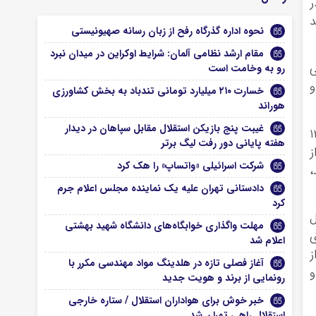
ر
د
نحوه اداره گذرگاه رفح از زبان رسانه صهیونیستی
مقام ارشد نظامی آلمان: شرایط اوکراین در میدان نبرد
ی
رو به وخامت است
و
خسارت ۲۱۰ میلیارد تومانی تندباد به بخش کشاورزی
هوراند
غیبت پنج بازیکن استقلال مقابل سپاهان در دیدار
م اسفند رضاخانی در سال ۱۲۹۹
هفته پایانی دور رفت لیگ برتر
ز
شرکت اسرائیلی «واتساپ» را هک کرد
،
دادستانی تهران علیه یک نماینده مجلس اعلام جرم
کرد
ل
مهلت واگذاری خوابگاه‌های دانشگاه شهید بهشتی
ی
اعلام شد
ز
آغاز فصلی تازه در هلدینگ مواد مهندسی مکرر با
و
رونمایی از برند و هویت جدید
خبر خوش برای هواداران استقلال / ستاره خارجی
استقلال راهی تهران شد