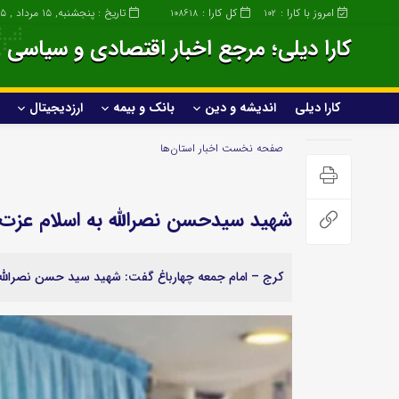
امروز با کارا :
کل کارا :
تاریخ : پنجشنبه, ۱۵ مرداد , ۱۴۰۵
108618
102
کارا دیلی؛ مرجع اخبار اقتصادی و سیاسی ا
کارا دیلی
اندیشه و دین
بانک و بیمه
ارزدیجیتال
کارا دیلی
اندیشه و دین
صفحه نخست
اخبار استان‌ها
خانواده و سبک زندگی
شهید سیدحسن نصرالله به اسلام عزت 
صنعت
عمومی و سرگرمی
کرج – امام جمعه چهارباغ گفت: شهید سید حسن نصرالله ا
ساختمان و املاک
پزشکی و زیبایی
صنعت خودروسازی
علمی و تکنولوژی
خودرو و حمل و نقل
ورزشی
گردشگری و مهاجرت