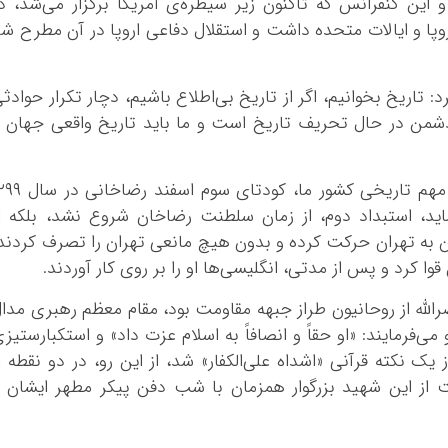
این کنفرانس که تاکنون زیر سیطره‌ی آمریکا برگزار می‌شد، د
ا و ایالات متحده داشت و استقلال دفاعی اروپا در آن مطرح ش
 تاریخ بخوانیم، اگر از تاریخ بی‌اطلاع باشیم، دچار تکرار حوادث
دشمن در حال تحریف تاریخ است و ما باید تاریخ واقعی جهان 
امام جمعه چهارباغ یادآور شد: یکی از مقاطع مهم تاریخی کشور ما، کودتای سو
ید، استبداد دوم، از زمان سلطنت رضاخان شروع نشد، بلکه ا
ن به تهران حرکت کرده و بدون هیچ مانعی تهران را تصرف کردند
وا کرد و پس از مدتی، انگلیسی‌ها او را بر روی کار آوردند.
له از روحانیون طراز جبهه مقاومت بود، مقام معظم رهبری مدا
می‌فرمایند: «او حقاً و انصافاً به اسلام عزت داد» و استکبارستیز
از یک نکته قرآنی «
اشداه
علی‌الکفار
» شد، از این رو، در دو نقطه ا
 از این شهید بزرگوار همزمان با شب دفن پیکر مطهر ایشان 