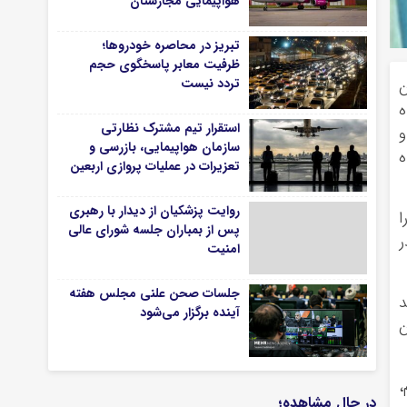
هواپیمایی مجارستان
تبریز در محاصره خودروها؛
ظرفیت معابر پاسخگوی حجم
تردد نیست
ن
ه
استقرار تیم مشترک نظارتی
و
سازمان هواپیمایی، بازرسی و
ه
تعزیرات در عملیات پروازی اربعین
روایت پزشکیان از دیدار با رهبری
ا
پس از بمباران جلسه شورای عالی
ر
امنیت
جلسات صحن علنی مجلس هفته
د
آینده برگزار می‌شود
ن
،
در حال مشاهده؛