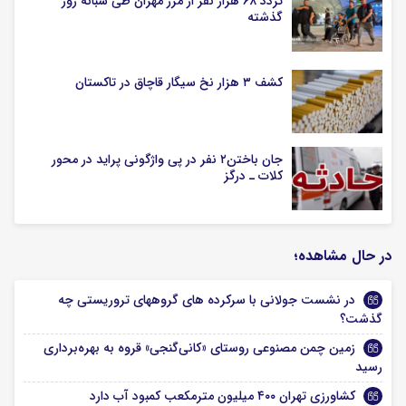
تردد ۶۸ هزار نفر از مرز مهران طی شبانه روز
گذشته
کشف ۳ هزار نخ سیگار قاچاق در تاکستان
جان باختن۲ نفر در پی واژگونی پراید در محور
کلات ـ درگز
در حال مشاهده؛
در نشست جولانی با سرکرده های گروههای تروریستی چه
گذشت؟
زمین چمن مصنوعی روستای «کانی‌گنجی» قروه به بهره‌برداری
رسید
کشاورزی تهران ۴۰۰ میلیون مترمکعب کمبود آب دارد