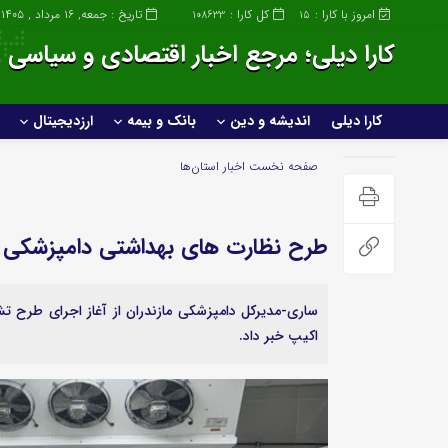
امروز با کارا :
کل کارا :
تاریخ : جمعه, ۱۶ مرداد , ۱۴۰۵
108633
15
کارا دیلی؛ مرجع اخبار اقتصادی و سیاسی ا
کارا دیلی
اندیشه و دین
بانک و بیمه
ارزدیجیتال
کارا دیلی
اندیشه و دین
صفحه نخست
اخبار استان‌ها
خانواده و سبک زندگی
طرح نظارت های بهداشتی دامپزشکی د
صنعت
عمومی و سرگرمی
ساختمان و املاک
پزشکی و زیبایی
اکیپ خبر داد.
صنعت خودروسازی
علمی و تکنولوژی
خودرو و حمل و نقل
ورزشی
گردشگری و مهاجرت