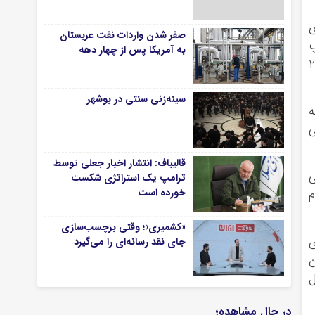
ی
صفر شدن واردات نفت عربستان
 شهرستانی و ۱۶ اکیپ
به آمریکا پس از چهار دهه
ند که ۱۴۰ نفر به عنوان بازرس و ناظر بهداشتی و ۲۶
سینه‌زنی سنتی در بوشهر
ه
۱ در دو نوبت و کاری از ساعات ۸ الی
قالیباف: انتشار اخبار جعلی توسط
ی
ترامپ یک استراتژی شکست
خورده است
م
«کشمیری»؛ وقتی برچسب‌سازی
ی
جای نقد رسانه‌ای را می‌گیرد
ن
ل
در حال مشاهده؛