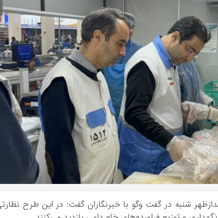
عدازظهر شنبه در گفت
وگو
با خبرنگاران گفت: در این طرح نظارت