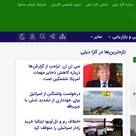
درباره کارا دیلی
تماس کارا دیلی
حریم شخصی کاربران
شرایط بازنشر محتوا
ی و بازاریابی
سایر
بین‌المللی
نام کاربری یا نشانی ایمیل
اینستاگرام
تازه‌ترین‌ها در کارا دیلی
تجارت، بازرگانی و خدمات
تلگرام
سی ان ان: ترامپ از گزارش‌ها
سیاسی و اجتماعی
رمز عبور
درباره کاهش ذخایر مهمات
سروش
حقوقی و قضایی
آمریکا خشمگین است
ایتا
ازاریابی
سایر
درخواست واشنگتن از اسرائیل
نترل و تشدید نظارت‌های بهداشتی و شرعی دامپزشکی ویژه نوروز با ۶۳
لطفا پاسخ را به عدد انگلیسی وارد کنید:
آپارات
برای خودداری از تشدید تنش با
روری و صنایع غذایی
آبان دیلی
6 + 13 =
حزب‌‎الله
gilsonite
اپلیکیشن
اختلاف رم و تل‌آویو؛ ایتالیا خرید
مرا به خاطر بسپار
رادار اسرائیلی را متوقف کرد