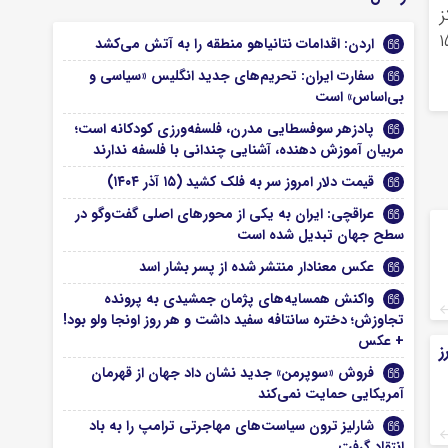
ز
 خام دامی را به سامانه ۱۵۱۲
اردن: اقدامات نتانیاهو منطقه را به آتش می‌کشد
سفارت ایران: تحریم‌های جدید انگلیس «سیاسی و
بی‌اساس» است
پادزهر سوفسطایی مدرن، فلسفه‌ورزی کودکانه است؛
مربیان آموزش دهنده، آشنایی چندانی با فلسفه ندارند
قیمت دلار امروز سر به فلک کشید (۱۵ آذر ۱۴۰۴)
عراقچی: ایران به یکی از محورهای اصلی گفت‌وگو در
سطح جهان تبدیل شده است
عکس معنادار منتشر شده از پسر بشار اسد
واکنش همسایه‌های پژمان جمشیدی به پرونده
تجاوزش؛ دختره سانتافه سفید داشت و هر روز اونجا ولو بود!
+ عکس
ز
فروش «سوپرمن» جدید نشان داد جهان از قهرمان
آمریکایی حمایت نمی‌کند
شارلیز ترون سیاست‌های مهاجرتی ترامپ را به باد
انتقاد گرفت