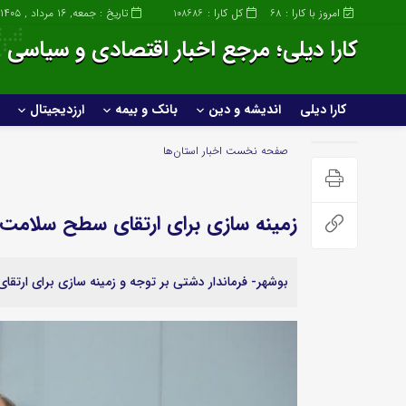
امروز با کارا :
کل کارا :
تاریخ : جمعه, ۱۶ مرداد , ۱۴۰۵
108686
68
کارا دیلی؛ مرجع اخبار اقتصادی و سیاسی ا
کارا دیلی
اندیشه و دین
بانک و بیمه
ارزدیجیتال
کارا دیلی
اندیشه و دین
صفحه نخست
اخبار استان‌ها
خانواده و سبک زندگی
زمینه سازی برای ارتقای سطح سلامت
صنعت
عمومی و سرگرمی
بوشهر- فرماندار دشتی بر توجه و زمینه سازی برای ارتق
ساختمان و املاک
پزشکی و زیبایی
صنعت خودروسازی
علمی و تکنولوژی
خودرو و حمل و نقل
ورزشی
گردشگری و مهاجرت