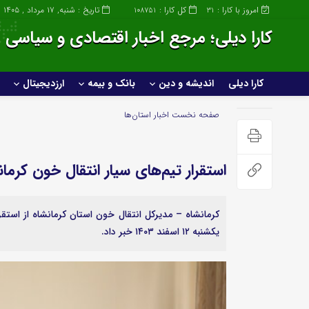
امروز با کارا :
کل کارا :
تاریخ : شنبه, ۱۷ مرداد , ۱۴۰۵
108751
31
کارا دیلی؛ مرجع اخبار اقتصادی و سیاسی ا
کارا دیلی
اندیشه و دین
بانک و بیمه
ارزدیجیتال
کارا دیلی
اندیشه و دین
صفحه نخست
اخبار استان‌ها
خانواده و سبک زندگی
استقرار تیم‌های سیار انتقال خون کرمان
صنعت
عمومی و سرگرمی
کرمانشاه – مدیرکل انتقال خون استان کرمانشاه از استقر
ساختمان و املاک
پزشکی و زیبایی
یکشنبه ۱۲ اسفند ۱۴۰۳ خبر داد.
صنعت خودروسازی
علمی و تکنولوژی
خودرو و حمل و نقل
ورزشی
گردشگری و مهاجرت