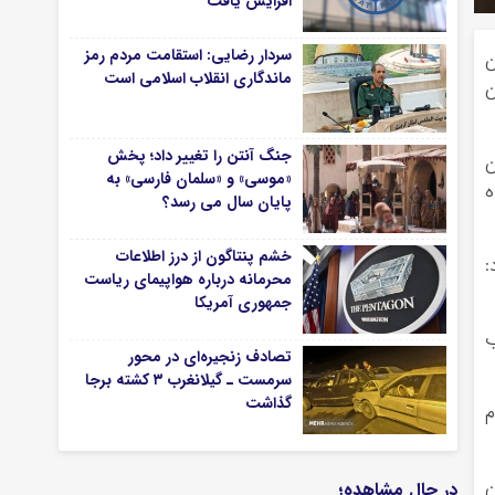
افزایش یافت
سردار رضایی: استقامت مردم رمز
ن
ماندگاری انقلاب اسلامی است
ستان
جنگ آنتن را تغییر داد؛ پخش
بان
«موسی» و «سلمان فارسی» به
ا همراه
پایان سال می رسد؟
خشم پنتاگون از درز اطلاعات
:
محرمانه درباره هواپیمای ریاست
جمهوری آمریکا
ب
تصادف زنجیره‌ای در محور
سرمست ـ گیلانغرب ۳ کشته برجا
گذاشت
م
ن
در حال مشاهده؛