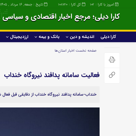
امروز با کارا :
کل کارا :
تاریخ : جمعه, ۱۶ مرداد , ۱۴۰۵
108720
102
کارا دیلی؛ مرجع اخبار اقتصادی و سیاسی ا
کارا دیلی
اندیشه و دین
بانک و بیمه
ارزدیجیتال
کارا دیلی
اندیشه و دین
صفحه نخست
اخبار استان‌ها
خانواده و سبک زندگی
فعالیت سامانه پدافند نیروگاه خنداب
صنعت
عمومی و سرگرمی
خنداب-سامانه پدافند نیروگاه خنداب از دقایقی قبل فعال
ساختمان و املاک
پزشکی و زیبایی
صنعت خودروسازی
علمی و تکنولوژی
خودرو و حمل و نقل
ورزشی
گردشگری و مهاجرت