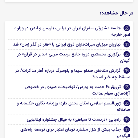
در حال مشاهده؛
جلسه مشورتی سفرای ایران در برلین، پاریس و لندن در وزارت
امور خارجه
نیاوران میزبان میراث‌داران ذوق ایرانی با «هنر در گذر زمان» شد
برگزاری نخستین دوره جامع تربیت مربی «تدبر در قرآن» در
گیلان
گزارش متناقض صداو سیما و بلومبرگ درباره آغاز مذاکرات/ در
مسقط چه خبر است؟
تزریق ۶۰ همت به بورس/ توضیحات صیدی در خصوص
آزادسازی سهام عدالت
ژورنالیسم اسلامی امکان تحقق دارد؛ روزنامه نگاری حکیمانه و
صادقانه
راه‌یابی «دربست تا سیاهی» به فینال جشنواره ایتالیایی
جذب بیش از هزار میلیارد تومان اعتبار برای توسعه راه‌های
الیگودرز