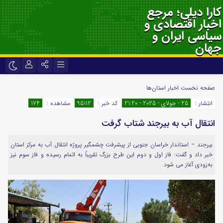
کارا دیلی؛ مرجع
اخبار اقتصادی و
سیاسی ایران و
جهان
نام کاربری یا نشانی ایمیل
اینستاگرام
تلگرام
صفحه نخست
اخبار استان‌ها
انتشار :
25 - جولای - 2025 - 21:20
کد خبر :
95112
مشاهده :
174
سروش
ایتا
انتقال آب به بیرجند شتاب گرفت
رمز عبور
آپارات
اپلیکیشن
بیرجند – استاندار خراسان جنوبی از پیشرفت چشمگیر پروژه انتقال آب به مرکز استان
خبر داد و گفت: فاز اول و دوم این طرح بزرگ تقریباً به اتمام رسیده و فاز سوم نیز
لطفا پاسخ را به عدد انگلیسی وارد کنید:
به‌زودی آغاز می شود.
7 + 9 =
مرا به خاطر بسپار