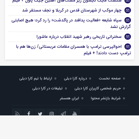
شکست مایک تایسون زیر مشت‌های آهنین جیک پاول + فیلم
چهار موکب از شهرستان قدس در کربلا و نجف مستقر شد
سپاه شایعه «فعالیت پدافند در پاکدشت» را رد کرد؛ هیچ اصابتی
گزارش نشد
سخنرانی تاریخی رهبر شهید انقلاب درباره عاشورا
احوالپرسی ترامپ با همسران مقامات عربستانی/ زن‌ها هم با
ترامپ دست دادند! + فیلم
صفحه نخست
درباره کارا دیلی
ارتباط با تیم کارا دیلی
حریم شخصی کاربران کارا دیلی
تبلیغات در کارا دیلی
شرایط بازنشر محتوا
ایران همسفر
تمام حقوق مادی و معنوی این سایت متعلق به کارادیلی می باشد و استفاده از مطالب با
ذکر منبع بلامانع است.
کارادیلی