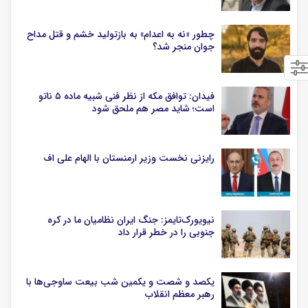
چطور «نه به اعدام» به بازتولید خشم و قتل مداح
جوان منجر شد؟
فیدان: توافق مکه از نظر فنی شبیه ماده ۵ ناتو
است؛ شاید مصر هم ملحق شود
رایزنی نخست وزیر ارمنستان با الهام علی اف
نیویورک‌تایمز: جنگ ایران نظامیان ما در کره
جنوبی را در خطر قرار داد
یکصد و شصت و یکمین شب بیعت ساوجی‌ها با
رهبر معظم انقلاب