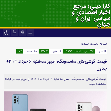
کارا دیلی؛ مرجع
اخبار اقتصادی و
سیاسی ایران و
جهان
نام کاربری یا نشانی ایمیل
اینستاگرام
تلگرام
صفحه نخست
صنعت
انتشار :
27 - می - 2025 - 14:33
کد خبر :
67104
مشاهده :
174
سروش
ایتا
قیمت گوشی‌های سامسونگ، امروز سه‌شنبه ۶ خرداد ۱۴۰۴+
رمز عبور
آپارات
اپلیکیشن
جدول
قیمت گوشی‌های سامسونگ، امروز سه‌شنبه ۶ خرداد ماه ۱۴۰۴ را می‌توانید در اینجا
لطفا پاسخ را به عدد انگلیسی وارد کنید:
مشاهده کنید.
19 − یازده =
مرا به خاطر بسپار