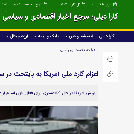
امروز با کارا :
کل کارا :
تاریخ : جمعه, ۱۶ مرداد , ۱۴۰۵
108678
60
کارا دیلی؛ مرجع اخبار اقتصادی و سیاسی ا
کارا دیلی
اندیشه و دین
بانک و بیمه
ارزدیجیتال
کارا دیلی
اندیشه و دین
صفحه نخست
بین‌المللی
خانواده و سبک زندگی
اعزام گارد ملی آمریکا به پایتخت در 
صنعت
عمومی و سرگرمی
ارتش آمریکا در حال آماده‌سازی برای فعال‌سازی استقرار
ساختمان و املاک
پزشکی و زیبایی
صنعت خودروسازی
علمی و تکنولوژی
خودرو و حمل و نقل
ورزشی
گردشگری و مهاجرت