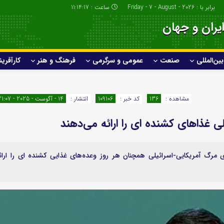
برابر با : Friday - 7 - August - 2026
ساعت :
11:14:18
یران و جهان
بین‌المللی
صنعت
عمومی و سرگرمی
فرهنگ و هنر
کارآفرین
بانک و بیمه
ارزدیجیتال
طلا و ارز
بورس و فارکس
مشاهده :
136
کد خبر :
109106
انتشار :
14 - آگوست - 2025 - 21:07
ی غذاهای کشنده ای را ارائه می‌دهند
فرهنگ و هنر
کارآفرینی و ب
ای مرگ آمریکایی-اسرائیلی همچنان هر روز وعده‌های غذایی کشنده ای را ارائ
مدارس و دانشگاه
کشاورزی، دامپ