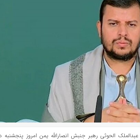
 عبدالملک الحوثی رهبر جنبش انصارالله یمن امروز پنجشنبه د