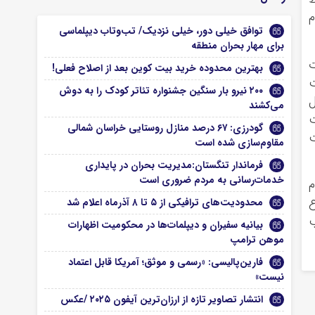
م
توافق خیلی دور، خیلی نزدیک/ تب‌وتاب دیپلماسی
برای مهار بحران منطقه
ت
بهترین محدوده خرید بیت کوین بعد از اصلاح فعلی!
ت
۲۰۰ نیرو بار سنگین جشنواره تئاتر کودک را به دوش
تل
می‌کشند
ت
گودرزی: ۶۷ درصد منازل روستایی خراسان شمالی
ت
مقاوم‌سازی شده است
فرماندار تنگستان:مدیریت بحران در پایداری
خدمات‌رسانی به مردم ضروری است
م
ع
محدودیت‌های ترافیکی از ۵ تا ۸ آذرماه اعلام شد
ب
بیانیه سفیران و دیپلمات‌ها در محکومیت اظهارات
موهن ترامپ
فارین‌پالیسی: «رسمی و موثق؛ آمریکا قابل اعتماد
نیست»
انتشار تصاویر تازه از ارزان‌ترین آیفون ۲۰۲۵ /عکس