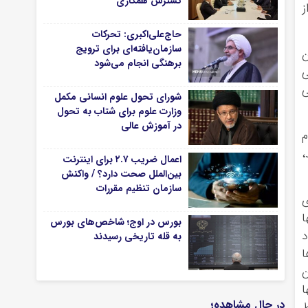
گسترش همکاری
می، از
حاج‌علی‌اکبری: تحرکات
سازمان‌یافته‌ای برای ترویج
ن
برهنگی انجام می‌شود
ی
ی
شورای تحول علوم انسانی مکمل
وزارت علوم برای شتاب به تحول
در آموزش عالی
م
،
اعمال ضریب ۲.۷ برای اینترنت
بین‌الملل صحت دارد؟ / واکنش
سازمان تنظیم مقررات
ی
ا
بورس در اوج؛ شاخص‌های بورس
د
به قله تاریخی رسیدند
ا
ن
ا
در حال مشاهده؛
ط