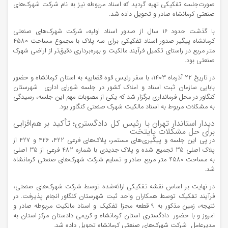
صورت‌جلسه تفکیکی تهیه گردید که اسناد مربوطه نیز به نام شرکت شهرک‌های
صنعتی کرمانشاه صادر و تحویل داده شد.
با گذشت حدود 16 سال از صدور اسناد اولیه، شرکت شهرک‌های صنعتی
کرمانشاه پیگیر صدور اسناد تفکیکی برای سه پلاک با مجموع مساحت 4580
متر مربع در راستای تکمیل فرآیند مالکیت و بهره‌برداری دقیق‌تر از اراضی شهرک
صنعتی بود.
در تاریخ 22 آذرماه 1403، با سفر رئیس قوه قضاییه به استان کرمانشاه و حضور
بابایی سازمان ثبت اسناد و املاک کشور در جلسه شورای اداری شهرستان
کنگاور در محل فرمانداری برگزار شد که یکی از مصوبات مهم این جلسه، رسیدگی
به مشکلات مربوط به اسناد مالکیت شهرک صنعتی کنگاور بود.
دیدار استاندار تهران با رئیس کل دادگستری؛ تأکید بر هم‌افزایی
برای حل مشکلات پایتخت
در پی این جلسه و پیگیری‌های مستمر، پلاک‌های فرعی 422، 426 و 427 از
پلاک اصلی 35 تجمیع شده و پلاک جدیدی با شماره 482 فرعی از 35 اصلی
به مساحت 4580 متر مربع صادر و تسلیم شرکت شهرک‌های صنعتی کرمانشاه
شد.
در نهایت بر اساس نقشه تفکیکی ارائه‌شده توسط شرکت شهرک‌های صنعتی،
فرآیند تفکیک توسط همکاران واحد ثبت شهرستان کنگاور انجام پذیرفت. در
نتیجه، زمین مذکور به 9 قطعه مجزا تفکیک و اسناد مالکیت مربوطه صادر و
امروز و با حضور دادگستری استان کرمانشاه و کریمی دادستان مرکز استان به
مدیرعامل شرکت شهرک‌های صنعتی کرمانشاه تحویل داده شد.