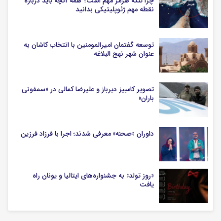
چرا تنگه هرمز مهم است؟ همه آنچه باید درباره
نقطه مهم ژئوپلیتیکی بدانید
توسعه گفتمان امیرالمومنین با انتخاب کاشان به
عنوان شهر نهج البلاغه
تصویر کامبیز دیرباز و علیرضا کمالی در «سمفونی
باران»
داوران «صحنه» معرفی شدند؛ اجرا با فرزاد فرزین
«روز تولد» به جشنواره‌های ایتالیا و یونان راه
یافت