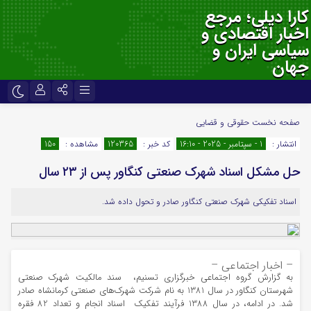
کارا دیلی؛ مرجع
اخبار اقتصادی و
سیاسی ایران و
جهان
نام کاربری یا نشانی ایمیل
اینستاگرام
تلگرام
صفحه نخست
حقوقی و قضایی
انتشار :
1 - سپتامبر - 2025 - 16:10
کد خبر :
120365
مشاهده :
150
سروش
ایتا
حل مشکل اسناد شهرک صنعتی کنگاور پس از ۲۳ سال
رمز عبور
آپارات
اپلیکیشن
اسناد تفکیکی شهرک صنعتی کنگاور صادر و تحول داده شد.
لطفا پاسخ را به عدد انگلیسی وارد کنید:
18 − پنج =
– اخبار اجتماعی –
به گزارش گروه اجتماعی خبرگزاری تسنیم، سند مالکیت شهرک صنعتی
شهرستان کنگاور در سال 1381 به نام شرکت شهرک‌های صنعتی کرمانشاه صادر
مرا به خاطر بسپار
شد. در ادامه، در سال 1388 فرآیند تفکیک اسناد انجام و تعداد 82 فقره