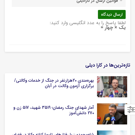
قوانین ارسال در کارادیلی
لطفا پاسخ را به عدد انگلیسی وارد کنید:
یک × چهار =
تازه‌ترین‌ها در کارا دیلی
بهره‌مندی 20هزارنفر در جنگ از خدمات وکالتی/
برگزاری آزمون وکالت در آبان
آمار شهدای جنگ رمضان؛ 3519 شهید، 517 زن و
270 دانش‌آموز
شاه‌محمدی: با رفتارهای تابوشکنانه وکلا در فضای