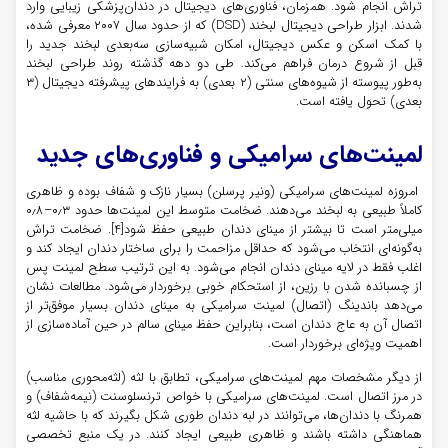
تراش انجام شود. همزمان، فناوری‌های دیجیتال در دندان‌پزشکی زیبایی وارد
شدند. ابزار طراحی دیجیتال لبخند (DSD) که از حدود سال ۲۰۰۷ معرفی شده،
با کمک اسکن و عکس دیجیتال، امکان شبیه‌سازی سه‌بعدی لبخند جدید را
قبل از شروع درمان فراهم می‌کند. طی دو دهه گذشته روند طراحی لبخند
به‌طور پیوسته از شیوه‌های سنتی (۲ بعدی) به فرایندهای پیشرفته دیجیتال (۳
بعدی) تحول یافته است.
لمینت‌های سرامیکی و فناوری‌های جدید
امروزه لمینت‌های سرامیکی (ونیر پرسلن) بسیار نازک و شفاف بوده و ظاهری
کاملاً طبیعی به لبخند می‌دهند. ضخامت متوسط این لمینت‌ها حدود ۰٫۳–۰٫۸
میلی‌متر است تا بیشتر از مینای دندان طبیعی حفظ شود[4]. ضخامت تراش
به‌گونه‌ای انتخاب می‌شود که حداقل مزاحمت را برای ساختار دندان ایجاد کند و
اغلب فقط در لایه مینای دندان انجام می‌شود. به این ترتیب سطح لمینت پس
از چسبانده شدن با رزین، از استحکام خوبی برخوردار می‌شود. مطالعات نشان
می‌دهد باندینگ (اتصال) لمینت سرامیکی به مینای دندان بسیار موفق‌تر از
اتصال آن به عاج دندان است، بنابراین حفظ مینای سالم در حین آماده‌سازی از
اهمیت ویژه‌ای برخوردار است.
از دیگر مشخصات مهم لمینت‌های سرامیکی، تطابق با لثه (لثه‌محوری مناسب)
در مرز اتصال است. لمینت‌های سرامیکی با خواص ترنسلوسنت (نیمه‌شفاف) و
همرنگ با دندان‌ها، می‌توانند در لبه دندان طوری شکل بگیرند که با حاشیه لثه
هماهنگی داشته باشند و ظاهری طبیعی ایجاد کنند. در یک منبع تخصصی