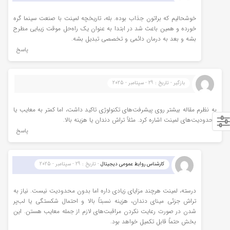
خوشحالیم که براتون جذاب بوده. بله، تاریخچه لمینت با صنعت سینما گره
خورده و همین باعث شد در ابتدا به عنوان یک راه‌حل موقت زیبایی مطرح
بشه و بعد به درمان دائمی و تخصصی تبدیل بشه.
پاسخ
بازگیر - تاریخ : 29 - سپتامبر - 2025
به نظرم مقاله بیشتر روی پیشرفت‌های تکنولوژی تاکید داشت، اما کمتر به معایب یا
محدودیت‌های لمینت اشاره کرد. مثلاً تراش دندان یا هزینه بالا.
پاسخ
کارشناس روابط عمومی دیجیتال
- تاریخ : 29 - سپتامبر - 2025
درسته، لمینت هرچند مزایای زیادی داره اما بدون محدودیت نیست. نیاز به
تراش جزئی مینای دندان، هزینه نسبتاً بالا و احتمال شکستگی یا لب‌پر
شدن در صورت رعایت نکردن مراقبت‌های لازم از جمله معایب هستن. این
بخش حتماً قابل تکمیل خواهد بود.