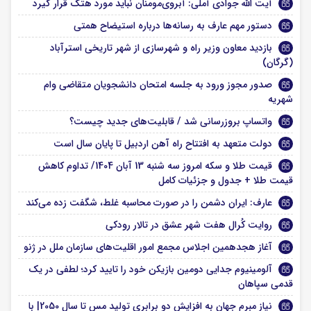
آیت الله جوادی آملی: آبروی‌مومنان نباید مورد هتک قرار گیرد
دستور مهم عارف به رسانه‌ها درباره استیضاح همتی
بازدید معاون وزیر راه و شهرسازی از شهر تاریخی استرآباد
(گرگان)
صدور مجوز ورود به جلسه امتحان دانشجویان متقاضی وام
شهریه
واتساپ بروزرسانی شد / قابلیت‌های جدید چیست؟
دولت متعهد به افتتاح راه آهن اردبیل تا پایان سال است
قیمت طلا و سکه امروز سه شنبه 13 آبان 1404/ تداوم کاهش
قیمت طلا + جدول و جزئیات کامل
عارف: ایران دشمن را در صورت محاسبه غلط، شگفت زده می‌کند
روایت کُرال هفت شهر عشق در تالار رودکی
آغاز هجدهمین اجلاس مجمع امور اقلیت‌های سازمان ملل در ژنو
آلومینیوم جدایی دومین بازیکن خود را تایید کرد؛ لطفی در یک
قدمی سپاهان
نیاز مبرم جهان به افزایش دو برابری تولید مس تا سال 2050| با