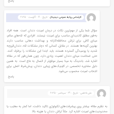
پاسخ
کارشناس روابط عمومی دیجیتال
- تاریخ : 19 - آگوست - 2025
سؤال شما یکی از مهم‌ترین نکات در درمان لمینت دندان است. همه افراد
به‌طور مطلق کاندیدای مناسب برای لمینت نیستند. افرادی که لثه‌های سالم،
مینای کافی برای تراش محافظه‌کارانه و بهداشت دهانی مناسب دارند
بهترین گزینه‌ها هستند. در مقابل، کسانی که دچار مشکلات لثه، دندان‌قروچه
شدید یا پوسیدگی گسترده هستند باید ابتدا این مشکلات را برطرف کنند.
حتی ضخامت مینای دندان اهمیت زیادی دارد، چون همان‌طور که در مقاله
اشاره شد، باندینگ به مینا بسیار موفق‌تر از اتصال به عاج است. به همین
دلیل مشاوره تخصصی در کلینیک‌های زیبایی دندان، پیش‌شرط اصلی برای
انتخاب لمینت محسوب می‌شود.
پاسخ
علی فاطمی - تاریخ : 29 - سپتامبر - 2025
به نظرم مقاله بیشتر روی پیشرفت‌های تکنولوژی تاکید داشت، اما کمتر به معایب یا
محدودیت‌های لمینت اشاره کرد. مثلاً تراش دندان یا هزینه بالا.