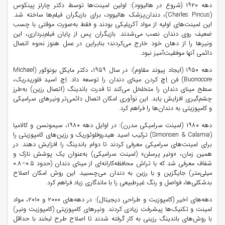
دهه ۱۹۲۰ (شروع در هالیوود): اولین لمینت‌ها توسط دکتر چارلز پینکوس
(Charles Pincus)، دندان‌پزشک هالیوود، برای بازیگران فیلم‌ها ساخته شد.
این لمینت‌های اولیه از مواد آکریلیکی بودند و فقط به‌صورت موقتی با چسب
ضعیف روی دندان نصب می‌شدند. بازیگران پس از پایان فیلم‌برداری، این
ونیرها را از دهان خود خارج می‌کردند؛ بنابراین در عمل هنوز نحوه اتصال
دائمی آنها موفقیت‌آمیز نبود.
دهه ۱۹۵۰ (ایجاد پیوند مقاوم): در سال ۱۹۵۹، دکتر مایکل بونوکور (Michael
Buonocore) فن اِچ کردن مینای دندان را توسعه داد. اِچ اسید فلوریدریک،
سطح مینای دندان را متخلخل می‌کند تا قدرت باندینگ (اتصال رزین) به‌طرز
چشم‌گیری افزایش یابد. این نوآوری امکان اتصال دائمی‌تر ونیرهای سرامیکی
و کامپوزیتی به دندان‌ها را فراهم کرد.
دهه ۱۹۸۰ (لمینت سرامیکی مدرن): در اوایل دهه ۱۹۸۰، سیمونسن و کالامیا
(Simonsen & Calamia) ترکیب اسید هیدروفلوئوریک و رزین‌های کامپوزیتی را
برای لمینت‌های سرامیکی معرفی کردند تا دوام باندینگ را افزایش دهند. در
همین زمان، «ونیر پرسلن» (لمینت سرامیکی) به‌عنوان یک پوشش نازک و
شفاف معرفی شد که با تراش محافظه‌کارانه‌ای از مینای دندان (حدود ۰.۵–۰.۸
میلی‌متر) جایگزین و با رزین به دندان می‌چسبید. این روش امکان اصلاح
بدشکلی‌ها، فواصل و رنگ غیرطبیعی را با ماندگاری زیاد فراهم کرد.
دهه‌های اخیر (کامپوزیت و طراحی دیجیتال): در دهه‌های ۲۰۰۰ و ۲۰۱۰، مواد
لمینت و تکنیک‌ها پیشرفت زیادی کردند. ونیرهای کامپوزیتی (کامپوزیت ونیر)
با روش‌های باندینگ رزینی به کار گرفته شدند تا اصلاح طرح لبخند با حداقل