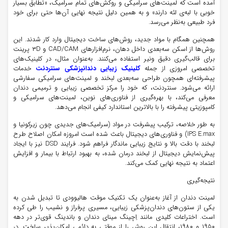
آمده است که لمینت‌های سرامیکی و روکش‌های تمام سرامیک، «تطابق بسیار
خوبی با لبه‌ی لثه دارند» و به همین دلیل نتیجه نهایی آن‌ها حتی برای خود
فرد طبیعی به‌نظر می‌رسد.
همچنین همگام با مواد جدید، روش‌های ساخت دیجیتال وارد کار شدند. این
روش‌ها از اسکن سه‌بعدی داخل دهان، نرم‌افزارهای CAD/CAM و ۳D پرینت
برای قالب‌گیری دقیق ونیر استفاده می‌کنند. به‌عنوان مثال، در کلینیک‌های
تخصصی امروزی از جمله
کلینیک زیبایی دندانپزشکی سنتردنت
خدمات
پیشرفته‌ای همچون طراحی سه‌بعدی لبخند و لمینت‌های سرامیکی سفارشی
ارائه می‌شود. سنتردنت، که خود را مرکز تخصصی زیبایی و ترمیمی دندان
معرفی می‌کند، با بهره‌گیری از فناوری‌های نوین، لمینت‌های سرامیکی و
کامپوزیتی پیشرفته را با بالاترین استاندارد کیفی انجام می‌دهد.
به طور خلاصه، ترکیب پیشرفت در مواد (سرامیک‌های جدیدی چون زیرکونیا و
IPS E.max) و فناوری‌های دیجیتال باعث شده است امروزه امکان اصلاح طرح
لبخند با دقت بالا و نتایج زیبایی ماندگار فراهم شود. فرایند DSD نیز با ایجاد
پیش‌نمایش دیجیتال از لبخند درمان شده، به بهبود ارتباط با بیمار و افزایش
اعتماد به نتیجه نهایی کمک می‌کند.
نتیجه‌گیری
لمینت دندان از آغاز به‌عنوان یک تکنیک موقت هالیوودی تا تبدیل شدن به
یکی از ستون‌های دندان‌پزشکی زیبایی، مسیری پرفراز و نشیب را طی کرده
است. اختراعات کلیدی مانند اِچینگ مینای دندان و باندینگ قوی‌تر در دهه
۱۹۵۰ و ۱۹۸۰، انتقال این روش را از موقتی به دائمی امکان‌پذیر ساخت. در