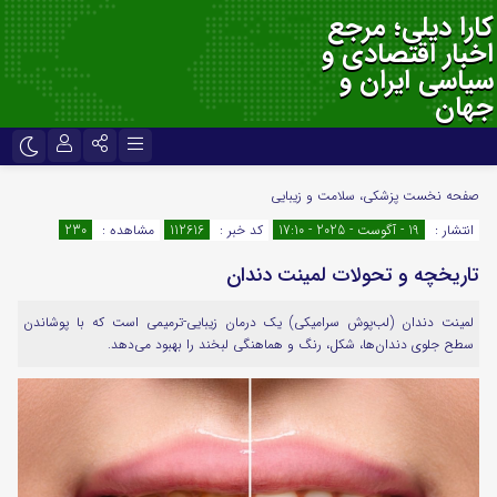
کارا دیلی؛ مرجع
اخبار اقتصادی و
سیاسی ایران و
جهان
نام کاربری یا نشانی ایمیل
اینستاگرام
تلگرام
صفحه نخست
پزشکی، سلامت و زیبایی
انتشار :
19 - آگوست - 2025 - 17:10
کد خبر :
112616
مشاهده :
230
سروش
ایتا
تاریخچه و تحولات لمینت دندان
رمز عبور
آپارات
اپلیکیشن
لمینت دندان (لب‌پوش سرامیکی) یک درمان زیبایی-ترمیمی است که با پوشاندن
سطح جلوی دندان‌ها، شکل، رنگ و هماهنگی لبخند را بهبود می‌دهد.
لطفا پاسخ را به عدد انگلیسی وارد کنید:
دو + چهارده =
مرا به خاطر بسپار