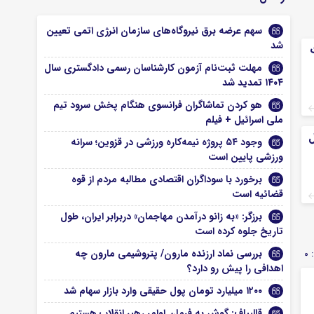
سهم عرضه برق نیروگاه‌های سازمان انرژی اتمی تعیین
شد
ت
مهلت ثبت‌نام آزمون کارشناسان رسمی دادگستری سال
۱۴۰۴ تمدید شد
هو کردن تماشاگران فرانسوی هنگام پخش سرود تیم
ملی اسرائیل + فیلم
ل
وجود ۵۴ پروژه نیمه‌کاره ورزشی در قزوین؛ سرانه
ورزشی پایین است
برخورد با سوداگران اقتصادی مطالبه مردم از قوه
قضائیه است
برزگر: «به زانو درآمدن مهاجمان» دربرابر ایران، طول
تاریخ جلوه کرده است
بررسی نماد ارزنده مارون/ پتروشیمی مارون چه
0
اهدافی را پیش رو دارد؟
۱۲۰۰ میلیارد تومان پول حقیقی وارد بازار سهام شد
قالیباف: گوش به فرمان اوامر رهبر انقلاب هستیم