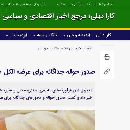
امروز با کارا :
کل کارا :
تاریخ : یکشنبه, ۱۸ مرداد , ۱۴۰۵
108935
50
کارا دیلی؛ مرجع اخبار اقتصادی و سیاسی ا
کارا دیلی
اندیشه و دین
بانک و بیمه
ارزدیجیتال
کارا دیلی
اندیشه و دین
صفحه نخست
پزشکی، سلامت و زیبایی
خانواده و سبک زندگی
صدور حواله جداگانه برای عرضه الکل
صنعت
عمومی و سرگرمی
مدیرکل امور فرآورده‌های طبیعی، سنتی، مکمل و شیرخشک 
ساختمان و املاک
پزشکی و زیبایی
خبر داد و گفت: صدور حواله و مجوزهای جداگانه برای 
صنعت خودروسازی
علمی و تکنولوژی
خودرو و حمل و نقل
ورزشی
گردشگری و مهاجرت