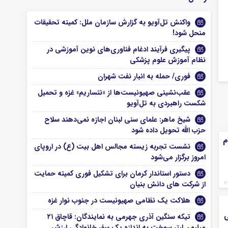
واکنش تل‌آویو به گزارش سازمان ملل: کمیته تحقیقات
منحل شود!
پیگیری فرآیند ادغام فناوری‌های نوین آموزشی در
نظام آموزش علوم پزشکی
فوری/ حمله به انبار نفت شهران
عقب‌نشینی صهیونیست‌ها از «نتساریم» غزه و تحمیل
شکست راهبردی به تل‌آویو
شیخ ماهر: علمای سنی لبنان اجازه نمی‌دهند سلاح
حزب الله تحویل داده شود
م
نشست تجربه زیسته مجالس اهل بیت (ع) در اروپای
امروز برگزار می‌شود
دستور استاندار کرمان برای تشکیل فوری کمیته حمایت
از شرکت های دانش بنیان
هلاکت یک نظامی صهیونیست در جنوب نوار غزه
ی
تیکه سنگین آذری جهرمی به نمایندگان: قاچاق ۲۱
میلیون لیتر سوخت به اندازه یک سفر خانوادگی ارزش