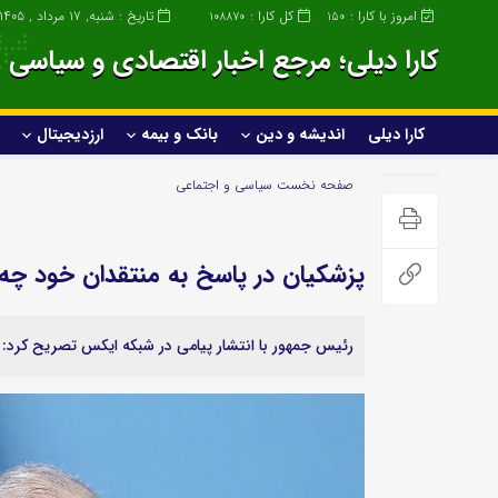
امروز با کارا :
کل کارا :
تاریخ : شنبه, ۱۷ مرداد , ۱۴۰۵
108870
150
کارا دیلی؛ مرجع اخبار اقتصادی و سیاسی ا
کارا دیلی
اندیشه و دین
بانک و بیمه
ارزدیجیتال
کارا دیلی
اندیشه و دین
صفحه نخست
سیاسی و اجتماعی
خانواده و سبک زندگی
پزشکیان در پاسخ به منتقدان خود 
صنعت
عمومی و سرگرمی
رئیس جمهور با انتشار پیامی در شبکه ایکس تصریح کرد: 
ساختمان و املاک
پزشکی و زیبایی
صنعت خودروسازی
علمی و تکنولوژی
خودرو و حمل و نقل
ورزشی
گردشگری و مهاجرت