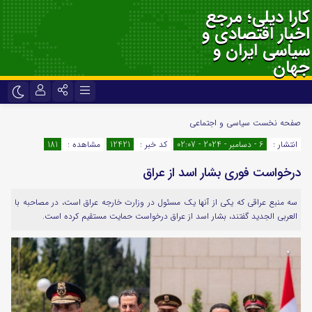
کارا دیلی؛ مرجع
اخبار اقتصادی و
سیاسی ایران و
جهان
نام کاربری یا نشانی ایمیل
اینستاگرام
تلگرام
صفحه نخست
سیاسی و اجتماعی
انتشار :
6 - دسامبر - 2024 - 02:07
کد خبر :
12421
مشاهده :
181
سروش
ایتا
درخواست فوری بشار اسد از عراق
رمز عبور
آپارات
اپلیکیشن
سه منبع عراقی که یکی از آنها یک مسئول در وزارت خارجه عراق است، در مصاحبه با
العربی الجدید گفتند، بشار اسد از عراق درخواست حمایت مستقیم کرده است.
لطفا پاسخ را به عدد انگلیسی وارد کنید:
دو × 3 =
مرا به خاطر بسپار