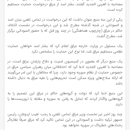
مصاحبه با العربی الجدید گفتند، بشار اسد از عراق درخواست حمایت مستقیم
کرده است.
یکی از این سه منبع عنوان داشت که این درخواست در تماس تلفنی میان اسد
و السودانی در شنبه گذشته مطرح شد و این درخواست در نشست ائتلاف
حاکم در عراق (چارچوب هماهنگی) در چند روز قبل که با حضور السودانی برگزار
شد، مطرح گشت.
یک مسئول در وزارت خارجه عراق اعلام کرد که بشار اسد خواهان حمایت
نظامی مستقیم عراق شد، اما نوع این حمایت را مشخص نکرد.
یک منبع دیگر که عضوی در کمیسیون امنیت و دفاع پارلمان عراق است، در
مصاحبه با العربی الجدید ادعا کرد که اختلافاتی میان رهبران سیاسی عراق در
خصوص حمایت از نظام سوریه وجود دارد، چرا که مخالفان با این امر می‌گویند
که ارائه سلاح‌های ویژه ممکن است تحریم‌هایی را علیه عراق به دنبال داشته
باشد.
این منبع ادعا کرد که دولت و گروه‌های حاکم در عراق این تصمیم را به
گروه‌هایی واگذار کردند که تمایل به رفتن به سوریه و مقابله با تروریست‌ها را
دارند.
چند روز اخیر نیز نخست وزیر عراق تماس تلفنی با رجب طیب اردوغان، رئیس
جمهور ترکیه داشت و السودانی در این تماس تاکید کرد که عراق صرفاً نظاره‌گر
رخداد‌های خطرناک در سوریه نخواهد بود.