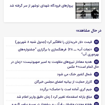
پروازهای فرودگاه شهدای نوشهر از سر گرفته شد
در حال مشاهده؛
قیمت دلار خریداران را غافلگیر کرد (جدول شنبه ۸ شهریور)
«نجات آب» ــ ۲۸| فرهنگسازی با برگزاری “جشنواره‌های
بهره‌وری آب”
هدیه معنادار نیروهای مقاومت به اسیر صهیونیست؛ «زمان در
حال اتمام است»+ عکس
شمال کشور خنک می شود
کارزار حمایت از بیانیه اعضای مجلس خبرگان
جیم کری آماده است با «ماسک» برگردد
مبلغ یارانه اسفندماه تغییر کرد | زمان دقیق واریز اعلام شد
هفته وحدت حقیقتی قرآنی و ریشه‌دار در سیره پیامبر اکرم و