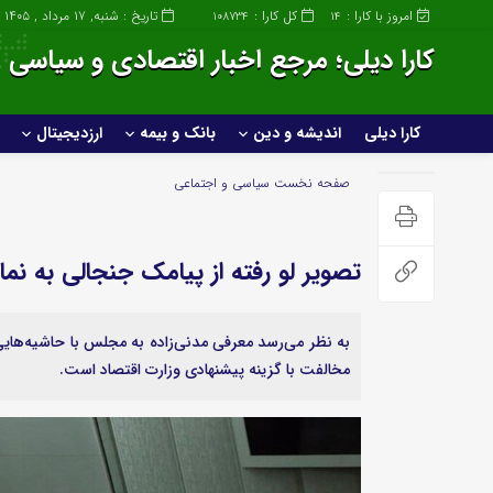
امروز با کارا :
کل کارا :
تاریخ : شنبه, ۱۷ مرداد , ۱۴۰۵
108734
14
کارا دیلی؛ مرجع اخبار اقتصادی و سیاسی ا
کارا دیلی
اندیشه و دین
بانک و بیمه
ارزدیجیتال
کارا دیلی
اندیشه و دین
صفحه نخست
سیاسی و اجتماعی
خانواده و سبک زندگی
تصویر لو رفته از پیامک جنجالی به ن
صنعت
عمومی و سرگرمی
به نظر می‌رسد معرفی مدنی‌زاده به مجلس با حاشیه‌هایی
ساختمان و املاک
پزشکی و زیبایی
مخالفت با گزینه پیشنهادی وزارت اقتصاد است.
صنعت خودروسازی
علمی و تکنولوژی
خودرو و حمل و نقل
ورزشی
گردشگری و مهاجرت