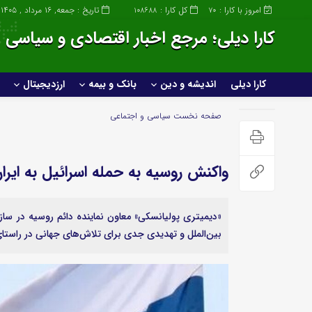
امروز با کارا :
کل کارا :
تاریخ : جمعه, ۱۶ مرداد , ۱۴۰۵
108688
70
کارا دیلی؛ مرجع اخبار اقتصادی و سیاسی ا
کارا دیلی
اندیشه و دین
بانک و بیمه
ارزدیجیتال
کارا دیلی
اندیشه و دین
صفحه نخست
سیاسی و اجتماعی
خانواده و سبک زندگی
واکنش روسیه به حمله اسرائیل به ایرا
صنعت
عمومی و سرگرمی
«دیمیتری پولیانسکی» معاون نماینده دائم روسیه در س
ساختمان و املاک
پزشکی و زیبایی
بین‌الملل و تهدیدی جدی برای تلاش‌های جهانی در راستا
صنعت خودروسازی
علمی و تکنولوژی
خودرو و حمل و نقل
ورزشی
گردشگری و مهاجرت