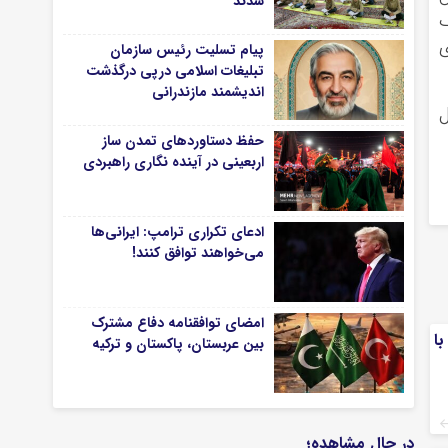
شدند
گ
ی
پیام تسلیت رئیس سازمان
تبلیغات اسلامی درپی درگذشت
اندیشمند مازندرانی
ل
حفظ دستاوردهای تمدن ساز
اربعینی در آینده نگاری راهبردی
ادعای تکراری ترامپ: ایرانی‌ها
می‌خواهند توافق کنند!
امضای توافقنامه دفاع مشترک
با
بین عربستان، پاکستان و ترکیه
در حال مشاهده؛