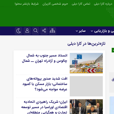
درباره کارا دیلی
تماس کارا دیلی
حریم شخصی کاربران
شرایط بازنشر محتوا
ی و بازاریابی
سایر
بین‌المللی
نام کاربری یا نشانی ایمیل
اینستاگرام
تازه‌ترین‌ها در کارا دیلی
تجارت، بازرگانی و خدمات
تلگرام
انسداد مسیر جنوب به شمال
سیاسی و اجتماعی
رمز عبور
چالوس و آزادراه تهران ــ شمال
سروش
حقوقی و قضایی
ایتا
ازاریابی
سایر
افت شدید صدور پروانه‌های
ق
لطفا پاسخ را به عدد انگلیسی وارد کنید:
آپارات
ساختمانی؛ بازار مسکن با کمبود
روری و صنایع غذایی
آبان دیلی
3 × دو =
عرضه مواجه می‌شود؟
gilsonite
اپلیکیشن
ایران؛ شریک راهبردی اتحادیه
مرا به خاطر بسپار
اقتصادی اوراسیا در مسیر توسعه
تجارت و همگرایی منطقه‌ای