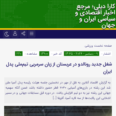
کارا دیلی؛ مرجع
اخبار اقتصادی و
سیاسی ایران و
جهان
نام کاربری یا نشانی ایمیل
اینستاگرام
تلگرام
صفحه نخست
ورزشی
انتشار :
9 - دسامبر - 2024 - 13:45
کد خبر :
13900
مشاهده :
220
سروش
ایتا
شغل جدید رونالدو در عربستان از زبان سرمربی تیم‌ملی پدل
رمز عبور
آپارات
اپلیکیشن
ایران
به گزارش اقتصاد آنلاین به نقل از مهر، در نخستین جلسه هیئت رئیسه پدل آسیا مقرر
لطفا پاسخ را به عدد انگلیسی وارد کنید:
شد این رشته در بازی‌های آسیایی ۲۰۳۰ قطر حضور داشته باشد ضمن آنکه سهمیه
یک × پنج =
جهانی این رشته نیز به دو تیم افزایش یافت. در دوره قبل مسابقات جهانی و در مسیر
انتخابی این رقابت‌ها از سه قاره آسیا، آفریقا […]
مرا به خاطر بسپار