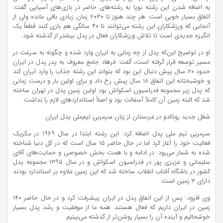
به اضافه شدن این رشته نوپا به رشته‌های حاضر در بازی‌های آسیایی گفت:
اتفاق بسیار خوبی است. هر چند هنوز تا ۲۰۳۰ زمان زیادی باقی مانده ولی از
آنجایی که ورزشکاران این رشته می‌توانند تا ۴۰ سالگی هم بازی کنند قطعاً یک
انگیزه جدیدی است تا تلاش ورزشکاران فعال در پدل بیشتر از گذشته شود.
او در توضیح این‌که پدل از چه زمانی به ایران وارد شده و چگونه به سرعت در
مسیر توسعه قرار گرفته است، گفت: فرهاد جامع معروف به پدر پدل در ایران
حدود ۲۰ سال پیش دنبال این بود که بتواند این رشته جذاب را وارد ایران کند
و خوشبختانه این اتفاق ۱۸ سال پیش رخ داد و برای اولین بار و درست زمانی
که پدل زیر مجموعه فدراسیون اسکواش بود اولین زمین پدل در تهران ساخته
شد که البته زمین آن کاملاً آسفالت بود و اصلاً استانداردهای لازم را نداشت.
شغل جدید رونالدو در عربستان از زبان سرمربی تیم‌ملی پدل ایران
سرمربی تیم ملی پدل اضافه کرد: این رشته ابتدا در سال ۱۹۶۹ در مکزیک
فعالیت خود را آغاز کرد اما در حال حاضر ۱۵ سال است که در کل دنیا شناخته
شده به شمار می‌رود. در ادامه و با همت بخش خصوصی و حمایت‌های آقای
سلیمانی و عزیزی پور در فدراسیون اسکواش و در سال ۱۳۹۵ مجموعه پدل
کشور در باشگاه آفتاب انقلاب ساخته شد که این زمین علاوه بر استاندارد بودند
دارای ۳ زمین است.
وی افزود: پس از این اتفاق پدل در ایران پیشرفت کرد و در حال حاضر ۱۴۰
زمین در ایران داریم که فعال هستند. همه ما از موفقیت و رشد پدل بسیار
خوشحالیم و آینده آن را بسیار روشن‌تر از گذشته می‌بینیم.