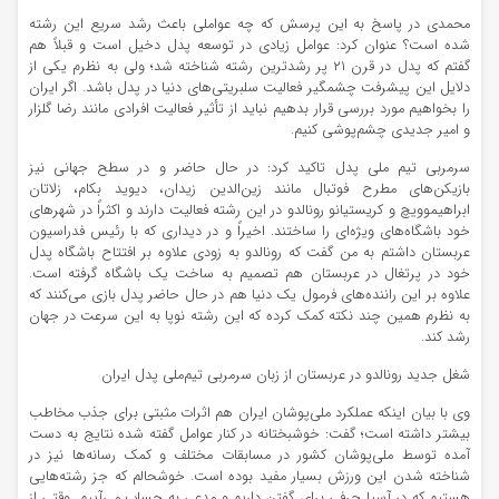
محمدی در پاسخ به این پرسش که چه عواملی باعث رشد سریع این رشته
شده است؟ عنوان کرد: عوامل زیادی در توسعه پدل دخیل است و قبلاً هم
گفتم که پدل در قرن ۲۱ پر رشدترین رشته شناخته شد؛ ولی به نظرم یکی از
دلایل این پیشرفت چشمگیر فعالیت سلبریتی‌های دنیا در پدل باشد. اگر ایران
را بخواهیم مورد بررسی قرار بدهیم نباید از تأثیر فعالیت افرادی مانند رضا گلزار
و امیر جدیدی چشم‌پوشی کنیم.
سرمربی تیم ملی پدل تاکید کرد: در حال حاضر و در سطح جهانی نیز
بازیکن‌های مطرح فوتبال مانند زین‌الدین زیدان، دیوید بکام، زلاتان
ابراهیموویچ و کریستیانو رونالدو در این رشته فعالیت دارند و اکثراً در شهرهای
خود باشگاه‌های ویژه‌ای را ساختند. اخیراً و در دیداری که با رئیس فدراسیون
عربستان داشتم به من گفت که رونالدو به زودی علاوه بر افتتاح باشگاه پدل
خود در پرتغال در عربستان هم تصمیم به ساخت یک باشگاه گرفته است.
علاوه بر این راننده‌های فرمول یک دنیا هم در حال حاضر پدل بازی می‌کنند که
به نظرم همین چند نکته کمک کرده که این رشته نوپا به این سرعت در جهان
رشد کند.
شغل جدید رونالدو در عربستان از زبان سرمربی تیم‌ملی پدل ایران
وی با بیان اینکه عملکرد ملی‌پوشان ایران هم اثرات مثبتی برای جذب مخاطب
بیشتر داشته است؛ گفت: خوشبختانه در کنار عوامل گفته شده نتایج به دست
آمده توسط ملی‌پوشان کشور در مسابقات مختلف و کمک رسانه‌ها نیز در
شناخته شدن این ورزش بسیار مفید بوده است. خوشحالم که جز رشته‌هایی
هستیم که در آسیا حرفی برای گفتن داریم و مدعی به حساب می‌آییم. وقتی از