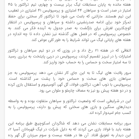
هفته مانده به پایان مسابقات لیگ برتر بیست و چهارم، تیم تراکتور با ۴۵
امتیاز در صدر است و سپاهان ۴۴ امتیازی و پرسپولیس ۴۱ امتیازی در تعقیب
این تیم هستند. ماراتنی که باعث می شود تا تراکتور کار سختی برای حفظ
تمرکز خود برای ادامه صدرنشینی داشته و سپاهان و پرسپولیس در انتظار
کوچکترین لغزش برای بازگشت به صدر جدول به آینده فکر می کنند. به
خصوص پرسپولیس که در فصل های گذشته نیز نشان داده تا چه اندازه در
هفته های پایانی لیگ می تواند شرایط را به طور کلی عوض کند.
اتفاقی که در هفته ۲۱ رخ داد و در روزی که در دو تیم سپاهان و تراکتور
امتیازات را در تبریز تقسیم کردند، پرسپولیس در دربی پایتخت به برتری رسید
تا سه امتیاز سخت و حساس را به حساب خود واریز کند.
مرور رقابت های لیگ تا به این جای کار نشان می دهد پرسپولیس به جز
سپاهان بازی های سخت و حساس خود را پشت سر گذاشته است.
پرسپولیس با ذوب آهن، تراکتور، فولاد، گل گهر، آلومینیوم و استقلال بازی کرده
و در دو هفته پیش رو نیز به مصاف چارملو و ملوان می رود.
این در شرایطی است که وضعیت تراکتور و سپاهان متفاوت بوده و به واسطه
دیدارهای سنگین و بازی های سختی که پیش رو دارند، پرسپولیس را به
کسب جام امیدوار کرده اند.
مرور برنامه مسابقات نشان می دهد که شاگردان اسکوچیچ طبق برنامه این
هفته باید با فولاد بازی می کردند که به دلیل شرکت در لیگ قهرمانان آسیا ۲،
این دیدار به تعویق افتاد. آن ها در هفته بیست و سوم میزبان گل گهر رده