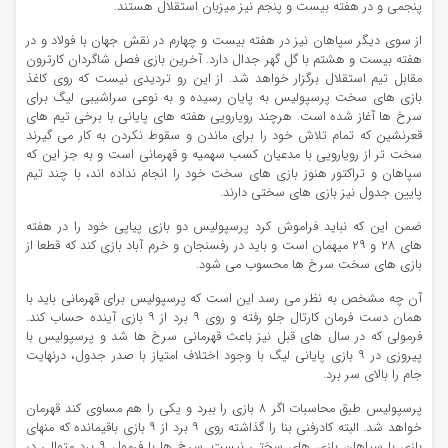
پنجمی و در هفته بیست و پنجم نیز میزبان استقلال هستند.
از سوی دیگر سپاهان نیز در هفته بیست و چهارم در نقش جهان با فولاد و در
هفته بیست و هشتم با گل گهر جدال دارد. آخرین بازی فصل شاگردان کارترون
مقابل تیم استقلال برگزار خواهد شد. از این رو تردیدی نیست که روی کاغذ
بازی های سخت پرسپولیس به پایان رسیده و به نوعی سراشیبی لیگ برای
سرخ ها آغاز شده است. هرچند رویارویی هفته های پایانی با برخی تیم های
قعرنشین که تمام تلاش خود را برای ماندن و سقوط نکردن به کار می گیرند
سخت تر از رویارویی با مدعیان کسب سهمیه و قهرمانی است و به جز این که
سپاهان و تراکتور هنوز بازی های سخت خود را انجام نداده اند، با چند تیم
پایین جدول نیز بازی های سختی دارند.
ضمن این که نباید فراموش کرد پرسپولیس دو بازی پیاپی خود را در هفته
های ۲۸ و ۲۹ میهمان است و باید در رفسنجان و خرم آباد بازی کند که قطعا از
بازی های سخت سرخ ها محسوب می شود.
آن چه مشخص به نظر می رسد این است که پرسپولیس برای قهرمانی باید با
همان دست فرمان کارتال جلو رفته و روی ۹ برد از ۹ بازی آینده حساب کند.
فرمولی که در سال های قبل نیز باعث قهرمانی سرخ ها شد و پرسپولیس با
پیروزی در ۹ بازی پایانی لیگ با وجود اختلاف امتیاز با صدر جدول، درنهایت
جام را بالای سر برد.
پرسپولیس طبق محاسبات اگر ۸ بازی را ببرد و یکی را هم مساوی کند قهرمان
خواهد شد. البته کادرفنی بنا را گذاشته روی ۹ برد از ۹ بازی باقیمانده که منهای
بازی با سپاهان بازی های سختی نیست. سرخ ها با فرمول ۹ برد متوالی در