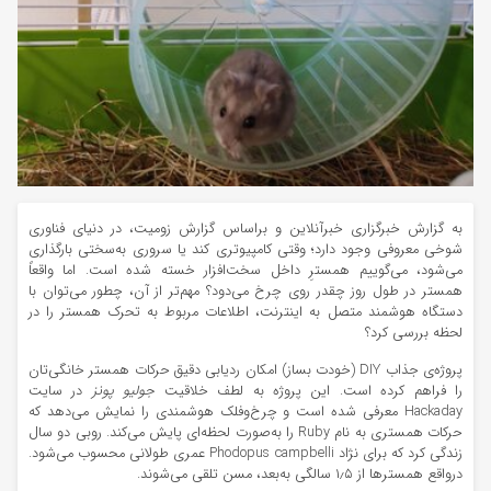
به گزارش خبرگزاری خبرآنلاین و براساس گزارش زومیت، در دنیای فناوری
شوخی معروفی وجود دارد؛ وقتی کامپیوتری کند یا سروری به‌سختی بارگذاری
می‌شود، می‌گوییم همسترِ داخل سخت‌افزار خسته شده است. اما واقعاً
همستر در طول روز چقدر روی چرخ می‌دود؟ مهم‌تر از آن، چطور می‌توان با
دستگاه هوشمند متصل به اینترنت، اطلاعات مربوط به تحرک همستر را در
لحظه بررسی کرد؟
پروژه‌ی جذاب DIY (خودت بساز) امکان ردیابی دقیق حرکات همستر خانگی‌تان
را فراهم کرده است. این پروژه به لطف خلاقیت
جولیو پونز
در سایت
Hackaday معرفی شده است و چرخ‌وفلک هوشمندی را نمایش می‌دهد که
حرکات همستری به نام Ruby را به‌صورت لحظه‌ای پایش می‌کند. روبی دو سال
زندگی کرد که برای نژاد Phodopus campbelli عمری طولانی محسوب می‌شود.
درواقع همسترها از ۱٫۵ سالگی به‌بعد، مسن تلقی می‌شوند.