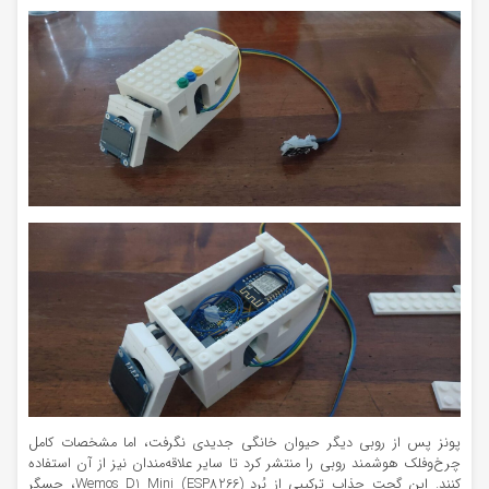
پونز پس از روبی دیگر حیوان خانگی جدیدی نگرفت، اما مشخصات کامل
چرخ‌وفلک هوشمند روبی را منتشر کرد تا سایر علاقه‌مندان نیز از آن استفاده
کنند. این گجت جذاب ترکیبی از بُرد Wemos D1 Mini (ESP8266)، حسگر