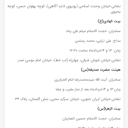
نشانی:خیابان وحدت اسلامی (روبروی اداره آگاهی)، کوچه پهلوان حسن، کوچه
یحیوی
بیت الهادی(ع)
سخنران: حجت الاسلام میثم علی پناه
مداح: علی ترابی، محمد رستمی
زمان: ۱۳ و ۱۴خردادماه ساعت ۱۷:۳۰
نشانی:خیابان شوش شرقی، چهارراه (لب خط)، خیابان امام موسی صدر
هیئت حضرت صدیقه(س)
سخنران: آیت الله سیدمحمدرضا امام الجزایری
زمان:۱۳ و ۱۴خردادماه بعد از نماز مغرب و عشا
نشانی:خیابان ایران جنوبی، خیابان سرگرد محبی، نبش گلستان، پلاک ۳۴
بیت الزهرا(س)
سخنران: حجت الاسلام حسین انصاریان