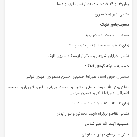
زمان:۱۳ و ۱۴ خرداد ماه بعد از نماز مغرب و عشا
نشانی: دروازه شمیران
مسجدجامع قلهک
سخنران: حجت الاسلام یقینی
زمان:۱۳خردادماه بعد از نماز مغرب و عشا
نشانی:خیابان شریعتی، بالاتر از ایستگاه متروی قلهک
حسینیه مبارکه گودال قتلگاه
سخنران:حجج اسلام علیرضا حسینی، حسن محمودی، مهدی توکلی
مداح:روح الله بهمنی، علی عشرتی، محمد بیابانی، امیرطلاجوران، محمود
اشتیاقی، علیرضا قانعی، حسین مردانی
زمان:۱۳، ۱۴ و ۱۵ خرداد ماه ساعت ۲۰
نشانی:تقاطع بزرگراه شهید محلاتی و بلوار ابوذر
حسینیه آیت الله حق شناس
پیش منبر:حاج مهدی سماواتی