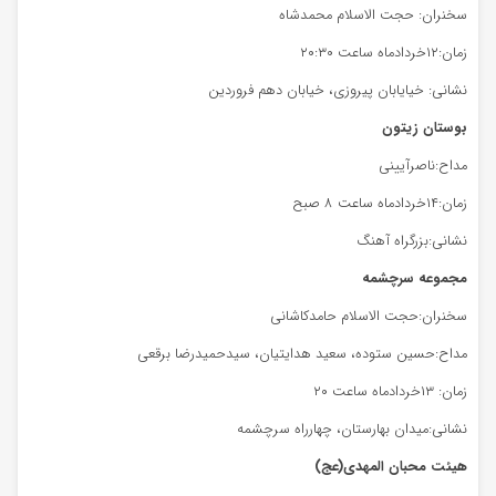
سخنران: حجت الاسلام محمدشاه
زمان:۱۲خردادماه ساعت ۲۰:۳۰
نشانی: خیایابان پیروزی، خیابان دهم فروردین
بوستان زیتون
مداح:ناصرآیینی
زمان:۱۴خردادماه ساعت ۸ صبح
نشانی:بزرگراه آهنگ
مجموعه سرچشمه
سخنران:حجت الاسلام حامدکاشانی
مداح:حسین ستوده، سعید هدایتیان، سیدحمیدرضا برقعی
زمان: ۱۳خردادماه ساعت ۲۰
نشانی:میدان بهارستان، چهارراه سرچشمه
هیئت محبان المهدی(عج)