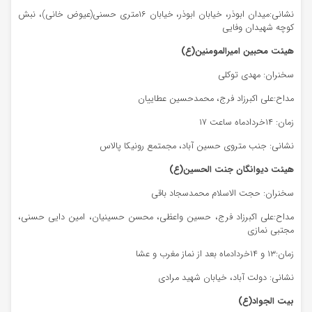
نشانی:میدان ابوذر، خیابان ابوذر، خیابان ۱۶متری حسنی(عیوض خانی)، نبش
کوچه شهیدان وفایی
هیئت محبین امیرالمومنین(ع)
سخنران: مهدی توکلی
مداح:علی اکبرزاد فرج، محمدحسین عطاییان
زمان: ۱۴خردادماه ساعت ۱۷
نشانی: جنب متروی حسین آباد، مجمتمع رونیکا پالاس
هیئت دیوانگان جنت الحسین(ع)
سخنران: حجت الاسلام محمدسجاد باقی
مداح:علی اکبرزاد فرج، حسین واعظی، محسن حسینیان، امین دایی حسنی،
مجتبی نمازی
زمان:۱۳ و ۱۴خردادماه بعد از نماز مغرب و عشا
نشانی: دولت آباد، خیابان شهید مرادی
بیت الجواد(ع)