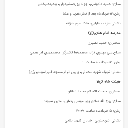
مداح: حمید دادوندی، جواد پورجمشیدیان، وحیدعلیخانی
زمان:۱۳خردادماه بعد از نماز مغرب و عشا
نشانی:خزانه بخارایی، فلکه سوم خزانه
مدرسه امام هادی(ع)
سخنران: حمید نصیری
مداح:علی مهدوی نژاد، محمدرضا تکبیرگو، محمدمهدی ابراهیمی
زمان: ۱۳خردادماه ساعت ۲۱
نشانی:شهرک شهید محلاتی، پایین تر از مسجد امیرالمومنین(ع)
هیئت شاه کربلا
سخنران: حجت الاسلام محمد دغانلو
مداح: روح الله صادق پور، موسی رضایی، متین سروند
زمان: ۱۵خردادماه ساعت ۲۰:۳۰
نشانی: نبردجنوبی، خیابان شهید بقایی