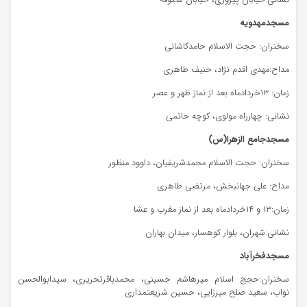
نشانی:خیابان پیروزی، خیابان شکوفه
مسجدمهدویه
سخنران: حجت الاسلام حامدکاشانی
مداح:مهدی اقدم نژاد، حنیف طاهری
زمان: ۱۳خردادماه بعد از نماز ظهر و عصر
نشانی: چهارراه مولوی، کوچه حاتمی
مسجدجامع الزهرا(س)
سخنران: حجت الاسلام محمدشریفیان، داوود منظور
مداح: علی جهانبخش، مرتضی طاهری
زمان:۱۳ و ۱۴خردادماه بعد از نماز مغرب و عشا
نشانی:شهران، بلوار کوهسار، میدان بهاران
مسجدفخرآباد
سخنران:حجج اسلام میرهاشم حسینی، محمدباقرتحریری، سیدابوالحسن
نواب، سعید صلح میرزایی، حسین شریعتمداری