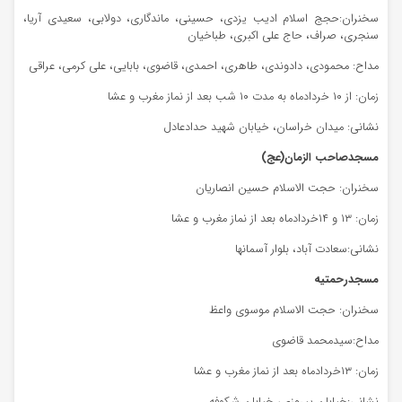
سخنران:حجج اسلام ادیب یزدی، حسینی، ماندگاری، دولابی، سعیدی آریا،
سنجری، صراف، حاج علی اکبری، طباخیان
مداح: محمودی، دادوندی، طاهری، احمدی، قاضوی، بابایی، علی کرمی، عراقی
زمان: از ۱۰ خردادماه به مدت ۱۰ شب بعد از نماز مغرب و عشا
نشانی: میدان خراسان، خیابان شهید حدادعادل
مسجدصاحب الزمان(عج)
سخنران: حجت الاسلام حسین انصاریان
زمان: ۱۳ و ۱۴خردادماه بعد از نماز مغرب و عشا
نشانی:سعادت آباد، بلوار آسمانها
مسجدرحمتیه
سخنران: حجت الاسلام موسوی واعظ
مداح:سیدمحمد قاضوی
زمان: ۱۳خردادماه بعد از نماز مغرب و عشا