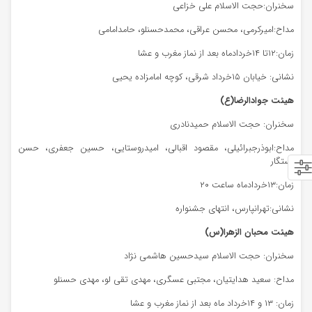
سخنران:حجت الاسلام علی خزاعی
مداح:امیرکرمی، محسن عراقی، محمدحسنلو، حامدامامی
زمان:۱۲تا ۱۴خردادماه بعد از نماز مغرب و عشا
نشانی: خیابان ۱۵خرداد شرقی، کوچه امامزاده یحیی
هیئت جوادالرضا(ع)
سخنران: حجت الاسلام حمیدنادری
مداح:ابوذرجبرائیلی، مقصود اقبالی، امیدروستایی، حسین جعفری، حسن
رستگار
زمان:۱۳خردادماه ساعت ۲۰
نشانی:تهرانپارس، انتهای جشنواره
هیئت محبان الزهرا(س)
سخنران: حجت الاسلام سیدحسین هاشمی نژاد
مداح: سعید هدایتیان، مجتبی عسگری، مهدی تقی لو، مهدی حسنلو
زمان: ۱۳ و ۱۴خرداد ماه بعد از نماز مغرب و عشا