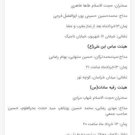
سخنران: حجت الاسلام طاها طاهری
مداح: محمدحسین حسینی پور، ابوالفضل فرجی
زمان:۱۳خردادماه بعد از نماز مغرب و عشا
نشانی: خیابان ۱۷ شهریور، خیابان تاجیک
هیئت عباس ابن علی(ع)
مداح:سیدمحمدترکان، حسین منتهایی، بهنام رضایی
زمان: ۱۳خردادماه ساعت ۲۱
نشانی: میدان خراسان، کوچه نور
هیئت رقیه سادات(س)
سخنران:حجت الاسلام شهاب مرادی
مداح: مهدی رعنایی، محمد حسین پویانفر، سید حجت بحرالعلوم، حسین
صاحب جمعی
زمان: ۱۳ خرداد ماه ساعت ۲۰
نشانی:اتوبان محلاتی، نرسیده به پل ری