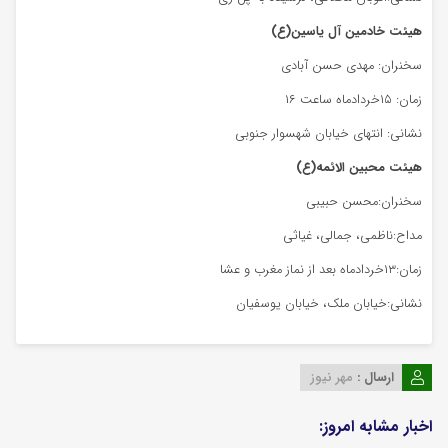
هیئت خادمین آل یاسین(ع)
سخنران: مهدی حسن آبادی
زمان: ۱۵خردادماه ساعت ۱۶
نشانی: انتهای خیابان شهسوار جنوبی
هیئت محبین الائمه(ع)
سخنران:محسن حبیبی
مداح:ناظمی، جمالی، غیاثی
زمان:۱۳خردادماه بعد از نماز مغرب و عشا
نشانی:خیابان ملک، خیابان یوسفیان
ارسال :
مهر نیوز
اخبار مشابه امروز: