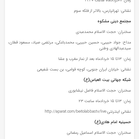
زمان:۱۴خردادماه ساعت ۲۱:۳۰
نشانی: تهرانپارس، بالاتر از فلکه سوم
مجتمع دینی مشکوه
سخنران: حجت الاسلام محمدعبدی
مداح: جواد حبیبی، حسین حبییی، محمدباغکی، مرتضی صیاد، مسعود قطان،
سیدعبدالهادی وطنی
زمان: ۱۳تا ۱۵ خردادماه بعد از نماز مغرب و عشا
نشانی: خیابان ایران جنوبی، کوچه قوامی، بن بست شفیعی
شبکه جهانی بیت العباس(ع)
سخنران: حجت الاسلام فاضل نیشابوری
زمان: ۱۳تا ۱۵ خردادماه ساعت ۲۳
نشانی اینترنتی:http://aparat.com/beitolabbastv/live
حسینیه امام هادی(ع)
سخنران: حجت الاسلام اسماعیل رمضانی