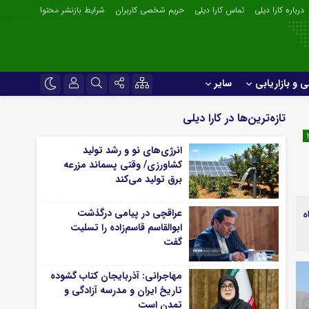
درباره کارا دیلی
تماس کارا دیلی
حریم شخصی کاربران
شرایط بازنشر محتوا
ی و بازاریابی
سایر
بین‌المللی
نام کاربری یا نشانی ایمیل
اینستاگرام
تازه‌ترین‌ها در کارا دیلی
تجارت، بازرگانی و خدمات
تلگرام
انرژی‌های نو و رشد تولید
سیاسی و اجتماعی
رمز عبور
کشاورزی/ وقتی پسماند مزرعه‌
سروش
حقوقی و قضایی
برق تولید می‌کند
ایتا
ازاریابی
سایر
عراقچی در پیامی درگذشت
به تا شنبه (۲۳ تا ۲۶ مهرماه
لطفا پاسخ را به عدد انگلیسی وارد کنید:
آپارات
ابوالقاسم قاسم‌زاده را تسلیت
روری و صنایع غذایی
آبان دیلی
13 + 7 =
گفت
gilsonite
اپلیکیشن
مهاجرانی: آذربایجان کتاب گشوده
مرا به خاطر بسپار
تاریخ ایران و مدرسه آزادگی و
تمدن است