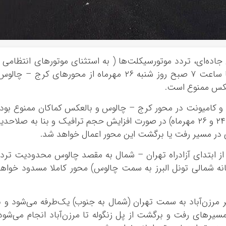
 جاده‌ای، تردد موتورسیکلت‌ها ( به استثنای موتورهای انتظامی 
امدادی) از ساعت ۱۲ روز چهارشنبه ۲۳ مهر تا ساعت ۷ صبح روز شنبه ۲۶ مهرماه از محورهای کرج – چال
لعکس ممنوع است.
ن و کامیونت در محور کرج – چالوس و بالعکس کماکان ممنوع بود
و در روزهای چهارشنبه، پنجشنبه و شنبه (۲۳، ۲۴ و ۲۶ مهرماه) در صورت افزایش حجم ترافیک و بنا به صلاحد
در مسیر رفت یا برگشت این محور اعمال خواهد شد.
مچنین در روز جمعه ۲۵ مهرماه از ساعت ۱۲ از ابتدای آزادراه تهران – شمال به مقصد چالوس محدودیت ترد
وله (انتهای دهانه شمالی تونل البرز به سمت چالوس) محور کاملا مسدود خواه
عت ۱۵ همان روز، مسیر مرزن‌آباد به سمت تهران (شمال به جنوب) یک‌طرفه می‌شود و ب
ن طرح تا ساعت ۲۴، تردد در مسیرهای رفت و برگشت از پل زنگوله تا مرزن‌آباد انجام می‌شود