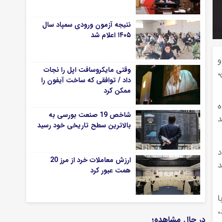
نتیجه آزمون ورودی سمپاد سال
۱۴۰۵ اعلام شد
و
وقتی مایکروسافت اپل را نجات
وس،
داد / توافقی که ساخت آیفون را
ممکن کرد
ه
شاخص 19 صنعت بورسی به
ید
بالاترین سطح تاریخی خود رسید
د
ارزش معاملات خرد از مرز 20
د
همت عبور کرد
ا
،
در حال مشاهده؛