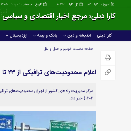
امروز با کارا :
کل کارا :
تاریخ : جمعه, ۱۶ مرداد , ۱۴۰۵
108701
83
کارا دیلی؛ مرجع اخبار اقتصادی و سیاسی ا
کارا دیلی
اندیشه و دین
بانک و بیمه
ارزدیجیتال
کارا دیلی
اندیشه و دین
صفحه نخست
خودرو و حمل و نقل
خانواده و سبک زندگی
اعلام محدودیت‌های ترافیکی از ۲۳ تا ۲۶ مهرماه در برخی از جاده ای کشور
صنعت
عمومی و سرگرمی
ساختمان و املاک
پزشکی و زیبایی
۱۴۰۴) خبر داد.
صنعت خودروسازی
علمی و تکنولوژی
خودرو و حمل و نقل
ورزشی
گردشگری و مهاجرت