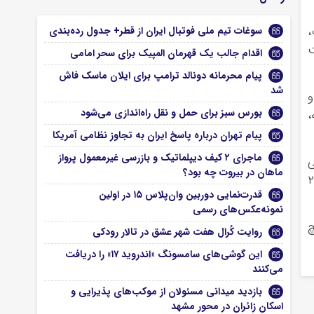
،
سوغات تیم ملی فوتبال ایران از قطر+ جدول رده‌بندی
ت
اقدام جالب یک قهرمان المپیک برای سحر امامی
پیام محرمانه دونالد ترامپ برای ایلان ماسک فاش
شد
و
بورس سبز برای حمل و نقل راه‌اندازی می‌شود
شنبه،
پیام تهران درباره پاسخ ایران به تجاوز نظامی آمریکا
ماجرای ۲ کیف دیپلماتیک و بازرسی غیرمعمول پرواز
ی
ماهان در بیروت چه بود؟
 و بالعکس در روزهای پنجشنبه و جمعه (۲۴ و ۲۵
قدرت‌نمایی دوربین وان‌پلاس ۱۵ در اولین
نمونه‌عکس‌های رسمی
چ
روایت کُرال هفت شهر عشق در تالار رودکی
این گوشی‌های سامسونگ «اندروید ۱۷» را دریافت
می‌کنند
بازدید میدانی مسئولان از موکب‌های پذیرایی و
اسکان زائران در محور مشهد