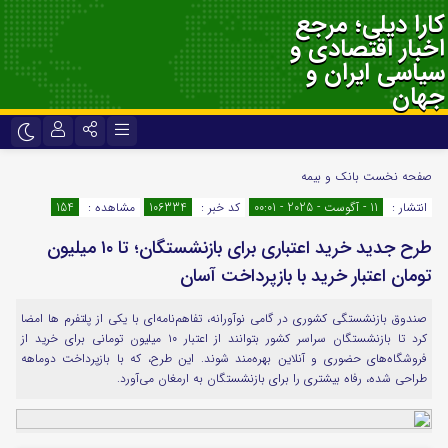
کارا دیلی؛ مرجع
اخبار اقتصادی و
سیاسی ایران و
جهان
نام کاربری یا نشانی ایمیل
اینستاگرام
تلگرام
صفحه نخست
بانک و بیمه
انتشار :
11 - آگوست - 2025 - 00:01
کد خبر :
106334
مشاهده :
154
سروش
ایتا
طرح جدید خرید اعتباری برای بازنشستگان؛ تا ۱۰ میلیون
رمز عبور
آپارات
اپلیکیشن
تومان اعتبار خرید با بازپرداخت آسان
صندوق بازنشستگی کشوری در گامی نوآورانه، تفاهم‌نامه‌ای با یکی از پلتفرم ها امضا
لطفا پاسخ را به عدد انگلیسی وارد کنید:
کرد تا بازنشستگان سراسر کشور بتوانند از اعتبار ۱۰ میلیون تومانی برای خرید از
12 + دوازده =
فروشگاه‌های حضوری و آنلاین بهره‌مند شوند. این طرح، که با بازپرداخت دوماهه
طراحی شده، رفاه بیشتری را برای بازنشستگان به ارمغان می‌آورد.
مرا به خاطر بسپار