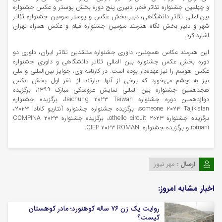
و چهلمین جشنواره تئاتر فجر، دبیری پنج دوره بخش پوستر و عکس جشنواره
بین‌المللی تئاتر دانشگاهی، دبیر بخش عکس و پوستر سومین جشنواره تئاتر
شهر و دبیر بخش نگاه هنرمند سومین جشنواره فیلم و عکس همراه تهران
اشاره کرد.
این هنرمند عکاس همچنین، داوری جشنواره منتقدین تئاتر ایران، داوری دو
دوره بخش عکس جشنواره بین المللی تئاتر دانشگاهی و داوری جشنواره
عکس هوسم را نیز عهده‌دار بوده است. در کارنامه وی، جوایز بین‌المللی و ملی
نیز به چشم می‌خورد که برخی از آنها عبارتند از: نفر اول بخش عکس
هجدهمین جشنواره بین المللی نمایش عروسکی مبارک ۱۳۹۹، برگزیده
دوازدهمین دوره جشنواره taichung ۲۰۲۳ Taiwan، برگزیده جشنواره
someone ۲۰۲۳ Tajikistan، برگزیده جشنواره جشنواره آنتاریو کانادا ۲۰۲۳،
برگزیده جشنواره othello circuit ۲۰۲۳، برگزیده جشنواره COMPINA ۲۰۲۳
romani و برگزیده جشنواره CIEP ۲۰۲۳ ROMANI.
ارسال :
مهر نیوز
اخبار مشابه امروز:
روایت یک زن ۷۶ ساله کوهنورد؛ مادر کوهستان
کیست؟