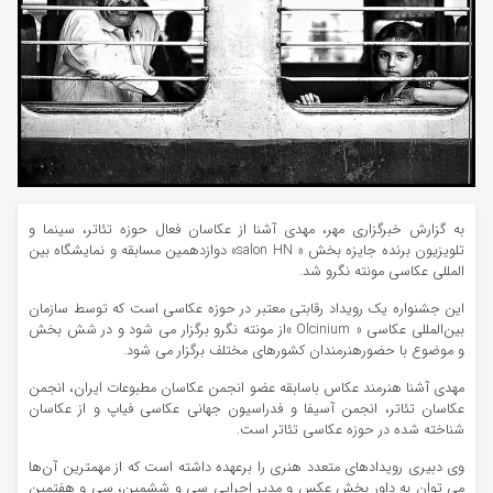
به گزارش خبرگزاری مهر، مهدی آشنا از عکاسان فعال حوزه تئاتر، سینما و
تلویزیون برنده جایزه بخش « salon HN» دوازدهمین مسابقه و نمایشگاه بین
المللی عکاسی مونته نگرو شد.
این جشنواره یک رویداد رقابتی معتبر در حوزه عکاسی است که توسط سازمان
بین‌المللی عکاسی « Olcinium »از مونته نگرو برگزار می شود و در شش بخش
و موضوع با حضورهنرمندان کشورهای مختلف برگزار می شود.
مهدی آشنا هنرمند عکاس باسابقه عضو انجمن عکاسان مطبوعات ایران، انجمن
عکاسان تئاتر، انجمن آسیفا و فدراسیون جهانی عکاسی فیاپ و از عکاسان
شناخته شده در حوزه عکاسی تئاتر است.
وی دبیری رویدادهای متعدد هنری را برعهده داشته است که از مهمترین آن‌ها
می توان به داور بخش عکس و مدیر اجرایی سی و ششمین، سی و هفتمین