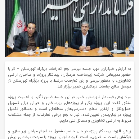
به گزارش خبرگزاری مهر، جلسه بررسی رفع تعارضات بزرگراه
کهورستان
– لار با
حضور مدیرعامل شرکت زیرساخت هرمزگان، پیمانکار پروژه، و صاحبان اراضی
کشاورزی، به منظور بررسی و رفع تعارضات مرتبط با پروژه بزرگراه کهورستان-لار
درمحل
سالن جلسات فرمانداری خمیر برگزار شد.
مراد زرهی فرماندار شهرستان خمیر در این جلسه ضمن تأکید بر اهمیت پروژه
مذکور گفت: این پروژه یکی از پروژه‌های زیرساختی و حیاتی برای تسهیل
حمل‌ونقل و ارتقای سطح دسترسی‌های منطقه‌ای است و به‌منظور تکمیل
پروژه در زمان‌بندی تعیین‌شده، نیاز به رفع برخی تعارضات از جمله مشکلات
مربوط به اراضی کشاورزی و مسائل فنی داریم.
زرهی افزود: پیمانکار پروژه در حال حاضر مشغول به انجام مراحل زیر سازی و
بازگشایی است اما ضروری است تا روند اجرای پروژه با سرعت بیشتری پیش