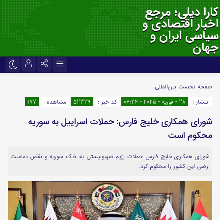
کارا دیلی؛ مرجع
اخبار اقتصادی و
سیاسی ایران و
جهان
نام کاربری یا نشانی ایمیل
اینستاگرام
تلگرام
صفحه نخست
بین‌المللی
انتشار :
28 - فوریه - 2025 - 07:24
کد خبر :
52339
مشاهده :
177
سروش
ایتا
شورای همکاری خلیج فارس: حملات اسراییل به سوریه
رمز عبور
آپارات
اپلیکیشن
محکوم است
شورای همکاری خلیج فارس حملات رژیم صهیونیستی به خاک سوریه و نقض تمامیت
لطفا پاسخ را به عدد انگلیسی وارد کنید:
ارضی این کشور را محکوم کرد.
یازده + هفت =
مرا به خاطر بسپار