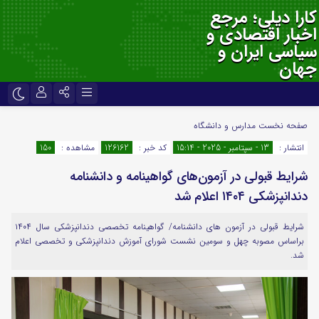
کارا دیلی؛ مرجع
اخبار اقتصادی و
سیاسی ایران و
جهان
نام کاربری یا نشانی ایمیل
اینستاگرام
تلگرام
صفحه نخست
مدارس و دانشگاه
انتشار :
13 - سپتامبر - 2025 - 15:14
کد خبر :
126162
مشاهده :
150
سروش
ایتا
شرایط قبولی در آزمون‌های گواهینامه و دانشنامه
رمز عبور
آپارات
اپلیکیشن
دندانپزشکی ۱۴۰۴ اعلام شد
شرایط قبولی در آزمون های دانشنامه/ گواهینامه تخصصی دندانپزشکی سال ۱۴۰۴
لطفا پاسخ را به عدد انگلیسی وارد کنید:
براساس مصوبه چهل و سومین نشست شورای آموزش دندانپزشکی و تخصصی اعلام
2 + 9 =
شد.
مرا به خاطر بسپار