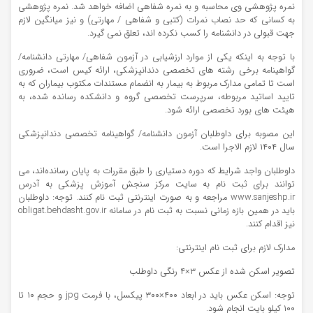
نمره پژوهشی وی محاسبه و به نمره شفاهی اضافه خواهد شد. نمره پژوهشی
به کسانی که حد نصاب نمرات (کتبی و شفاهی / مهارتی) و نیز میانگین لازم
جهت قبولی در دانشنامه را کسب نکرده اند، تعلق نمی گیرد.
با توجه به اینکه یکی از موارد ارزشیابی در آزمون شفاهی/ مهارتی دانشنامه/
گواهینامه برخی رشته های تخصصی دندانپزشکی، ارائه کیس است، ضروری
است تا تمامی مدارک مربوط به بیمار به انضمام مستندات مکتوب بیماران که به
تایید اساتید مربوطه، سرپرست تخصصی گروه و دانشکده رسانده شده، به
هیئت های بورد تخصصی ارائه شود.
این مصوبه برای داوطلبان آزمون دانشنامه/ گواهینامه تخصصی دندانپزشکی
سال ۱۴۰۴ لازم الاجرا است.
داوطلبان واجد شرایط که دوره دستیاری را طبق مقررات به پایان رسانده‌اند، می
توانند برای ثبت نام به سایت مرکز سنجش آموزش پزشکی به آدرس
www.sanjeshp.ir مراجعه و به صورت اینترنتی ثبت نام کنند. توجه: داوطلبان
باید در همین بازه زمانی نسبت به ثبت نام در سامانه obligat.behdasht.gov.ir
نیز اقدام کنند.
مدارک لازم برای ثبت نام اینترنتی:
تصویر اسکن شده از عکس ٣×۴ رنگی داوطلب
توجه: اسکن عکس باید در ابعاد ۴٠٠×٣٠٠ پیکسل، با فرمت jpg و حجم ١٠ تا
١٠٠ کیلو بایت انجام شود.