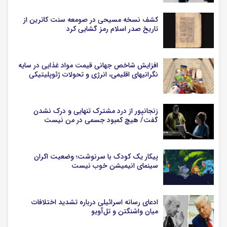
کشف نسخه‌ مسیحی در صومعه سنت کاترین از
تاریخ صدر اسلام رمز گشایی کرد
افزایش شاخص جهانی قیمت مواد غذایی در سایه
نگرانیهای اقلیمی، انرژی و تحولات ژئوپلیتیکی
زنجانپور از درد مشترک تنهایی و درک نشدن
گفت/ هیچ کمبود جسمی در من نیست
پیکار یک کودک با سرنوشت؛ وضعیت اکران
سینمای انیمیشن خوب نیست
ادعای رسانه اسرائیلی درباره تشدید اختلافات
میان واشنگتن و تل‌آویو