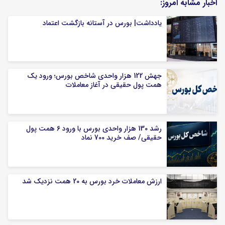
اخبار مشابه امروز:
یادداشت| بورس در آستانه بازگشت اعتماد
جهش 122 هزار واحدی شاخص بورس؛ ورود یک
همت پول حقیقی در آغاز معاملات
رشد 130 هزار واحدی بورس با ورود 6 همت پول
حقیقی/ صف خرید 700 نماد
ارزش معاملات خرد بورس به 20 همت نزدیک شد