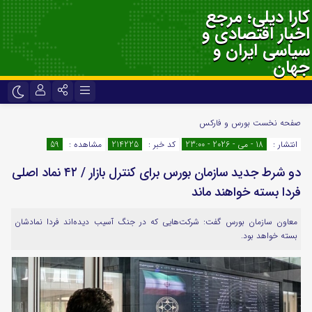
کارا دیلی؛ مرجع
اخبار اقتصادی و
سیاسی ایران و
جهان
نام کاربری یا نشانی ایمیل
اینستاگرام
تلگرام
صفحه نخست
بورس و فارکس
انتشار :
18 - می - 2026 - 23:00
کد خبر :
214225
مشاهده :
59
سروش
ایتا
دو شرط جدید سازمان بورس برای کنترل بازار / ۴۲ نماد اصلی
رمز عبور
آپارات
اپلیکیشن
فردا بسته خواهند ماند
معاون سازمان بورس گفت: شرکت‌هایی که در جنگ آسیب دیده‌اند فردا نمادشان
لطفا پاسخ را به عدد انگلیسی وارد کنید:
بسته خواهد بود.
دوازده − 1 =
مرا به خاطر بسپار